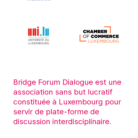
Michael Berry
Michael Palmer
Michael Sohlman
Michel Goedert
Mireille Delmas-Marty
Nobuo Tanaka
Otmar Issing
Paolo Mengozzi
Bridge Forum Dialogue est une
Paschal Donohoe
association sans but lucratif
Pat Cox
constituée à Luxembourg pour
Patrizia Nanz
servir de plate-forme de
Philippe Maystadt
discussion interdisciplinaire.
Pierre Gramegna
Richard Pelly