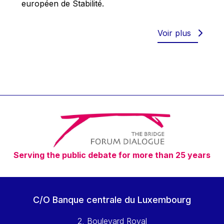
européen de Stabilité.
Werner Hoyer
Wolfgang Ketterle
Voir plus
Yasser Abed Rabbo
Yossi Beillin
Yves FRANCHET
Yves Mersch
Serving the public debate for more than 25 years
C/O Banque centrale du Luxembourg
2, Boulevard Royal