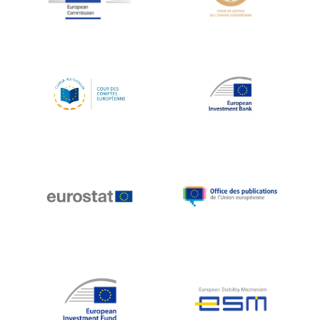
Koen LENAERTS
Lars Heikensten
Laura Kovesi
Luc Frieden
Lucas Papademos
Máire Geoghegan-Quinn
Manolis Mavrommatis
Marc Lemaître
Marcel Zadi Kessy
Mario Centeno
Mario Monti
Maroš ŠEFČOVIČ
Martin Bailey
Martine Reicherts