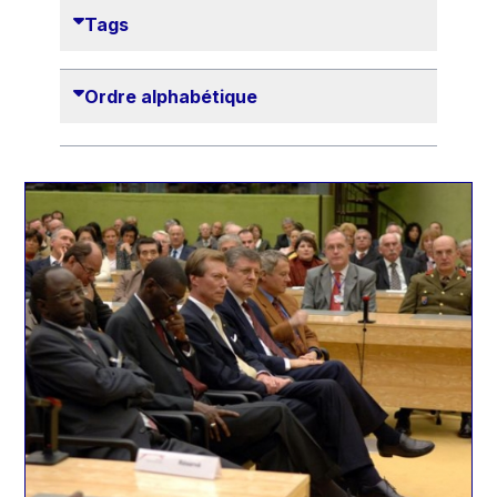
Danny Alexander
Tags
Désirée Van Boxtel
Edmond Israel
Ordre alphabétique
Etienne de Lhoneux
Euclid Tsakalotos
Francis Carpenter
François Villeroy de Galhau
Frederica Mogherini
Gaston Reinesch
Georg Helg
Gil Carlos Rodrigues Iglesias
Gunnar Lund
Günther Hermann Oettinger
Günther Verheugen