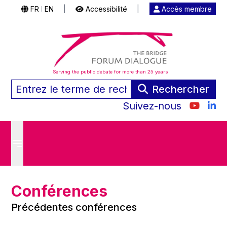
FR
EN
|
Accessibilité
|
Accès membre
|
Serving the public debate for more than 25 years
Rechercher
Suivez-nous
Conférences
Précédentes conférences