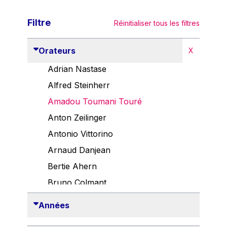
Filtre
Réinitialiser tous les filtres
Orateurs
X
Adrian Nastase
Alfred Steinherr
Amadou Toumani Touré
Anton Zeilinger
Antonio Vittorino
Arnaud Danjean
Bertie Ahern
Bruno Colmant
Carlo Thelen
Années
Cem Özdemir