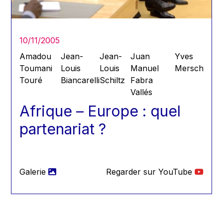
Hans Joachim Schellnhuber
Hans-Gert Poettering
Hans-Gert Pöttering
10/11/2005
Ioan Mircea Paşcu
Amadou
Jean-
Jean-
Juan
Yves
Jacques Barrot
Toumani
Louis
Louis
Manuel
Mersch
Touré
Biancarelli
Schiltz
Fabra
Jacques Diouf
Vallés
Ján Figel
Afrique – Europe : quel
Jan O. Karlsson
partenariat ?
Janez Potočnik
Jean Tirole
Jean-Claude Juncker
Galerie
Regarder sur YouTube
Jean-Claude TRICHET
Jean-François Rischard
Jean-Louis Biancarelli