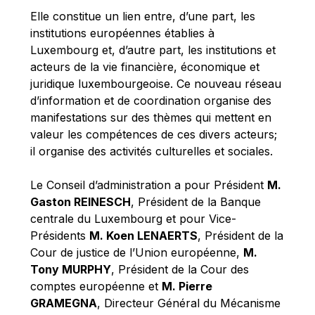
Robert Goebbels
Elle constitue un lien entre, d’une part, les
Robert REYNDERS
institutions européennes établies à
Luxembourg et, d’autre part, les institutions et
Robert WEIDES
acteurs de la vie financière, économique et
Rolf Tarrach
juridique luxembourgeoise. Ce nouveau réseau
Štefan Füle
d’information et de coordination organise des
manifestations sur des thèmes qui mettent en
Thomas L. Cranfield
valeur les compétences de ces divers acteurs;
Tim Lankester
il organise des activités culturelles et sociales.
Timothy Radcliffe
Le Conseil d’administration a pour Président
M.
Vaclav Klaus
Gaston REINESCH
, Président de la Banque
Vassilios Skouris
centrale du Luxembourg et pour Vice-
Vítor Manuel da Silva Caldeira
Présidents
M. Koen LENAERTS
, Président de la
Cour de justice de l’Union européenne,
M.
Viviane Reding
Tony MURPHY
, Président de la Cour des
Walter Hagg
comptes européenne et
M. Pierre
Walter RADERMACHER
GRAMEGNA
, Directeur Général du Mécanisme