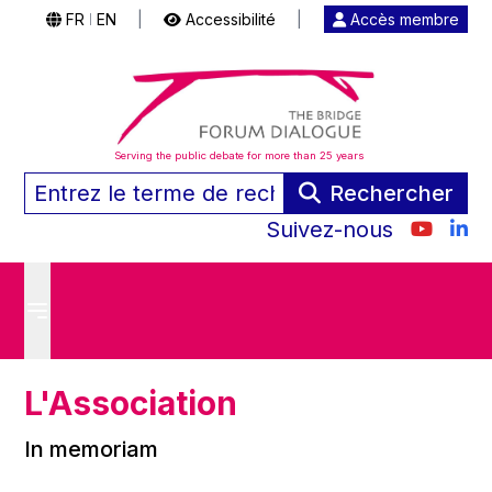
FR
EN
|
Accessibilité
|
Accès membre
|
Serving the public debate for more than 25 years
Rechercher
Suivez-nous
L'Association
In memoriam