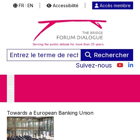
FR
EN
|
Accessibilité
|
Accès membre
|
Serving the public debate for more than 25 years
Rechercher
Suivez-nous
Towards a European Banking Union