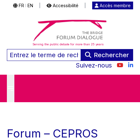
FR
EN
|
Accessibilité
|
Accès membre
|
Serving the public debate for more than 25 years
Rechercher
Suivez-nous
Forum – CEPROS