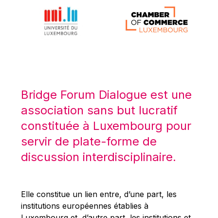
Michael Berry
Michael Palmer
Michael Sohlman
Michel Goedert
Mireille Delmas-Marty
Nobuo Tanaka
Bridge Forum Dialogue est une
Otmar Issing
association sans but lucratif
Paolo Mengozzi
constituée à Luxembourg pour
Paschal Donohoe
servir de plate-forme de
Pat Cox
discussion interdisciplinaire.
Patrizia Nanz
Philippe Maystadt
Pierre Gramegna
Elle constitue un lien entre, d’une part, les
institutions européennes établies à
Richard Pelly
Luxembourg et, d’autre part, les institutions et