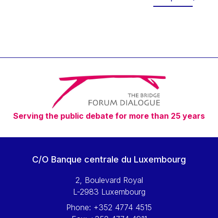
Werner Hoyer
Wolfgang Ketterle
Yasser Abed Rabbo
Yossi Beillin
Yves FRANCHET
Yves Mersch
Serving the public debate for more than 25 years
C/O Banque centrale du Luxembourg
2, Boulevard Royal
L-2983 Luxembourg
Phone:
+352 4774 4515