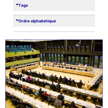
Danny Alexander
Tags
Désirée Van Boxtel
Edmond Israel
Ordre alphabétique
Etienne de Lhoneux
Euclid Tsakalotos
Francis Carpenter
François Villeroy de Galhau
Frederica Mogherini
Gaston Reinesch
Georg Helg
Gil Carlos Rodrigues Iglesias
Gunnar Lund
Günther Hermann Oettinger
Günther Verheugen