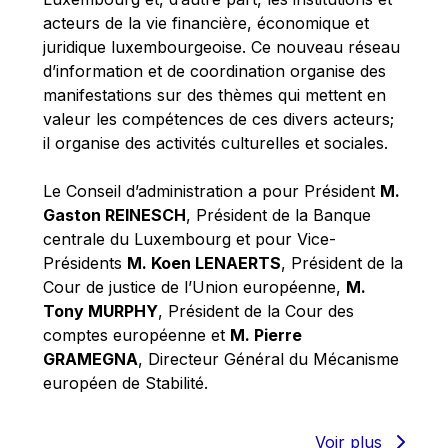
Robert Goebbels
acteurs de la vie financière, économique et
Robert REYNDERS
juridique luxembourgeoise. Ce nouveau réseau
d’information et de coordination organise des
Robert WEIDES
manifestations sur des thèmes qui mettent en
Rolf Tarrach
valeur les compétences de ces divers acteurs;
Štefan Füle
il organise des activités culturelles et sociales.
Thomas L. Cranfield
Le Conseil d’administration a pour Président
M.
Tim Lankester
Gaston REINESCH
, Président de la Banque
Timothy Radcliffe
centrale du Luxembourg et pour Vice-
Présidents
M. Koen LENAERTS
, Président de la
Vaclav Klaus
Cour de justice de l’Union européenne,
M.
Vassilios Skouris
Tony MURPHY
, Président de la Cour des
Vítor Manuel da Silva Caldeira
comptes européenne et
M. Pierre
GRAMEGNA
, Directeur Général du Mécanisme
Viviane Reding
européen de Stabilité.
Walter Hagg
Walter RADERMACHER
Voir plus