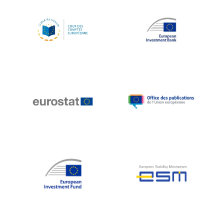
Koen LENAERTS
Lars Heikensten
Laura Kovesi
Luc Frieden
Lucas Papademos
Máire Geoghegan-Quinn
Manolis Mavrommatis
Marc Lemaître
Marcel Zadi Kessy
Mario Centeno
Mario Monti
Maroš ŠEFČOVIČ
Martin Bailey
Martine Reicherts