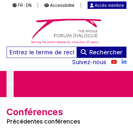
FR
EN
|
Accessibilité
|
Accès membre
|
Serving the public debate for more than 25 years
Rechercher
Suivez-nous
Conférences
Précédentes conférences