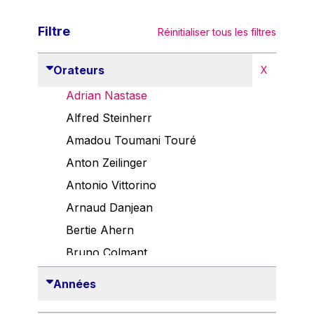
Filtre
Réinitialiser tous les filtres
Orateurs
X
Adrian Nastase
Alfred Steinherr
Amadou Toumani Touré
Anton Zeilinger
Antonio Vittorino
Arnaud Danjean
Bertie Ahern
Bruno Colmant
Carlo Thelen
Années
Cem Özdemir