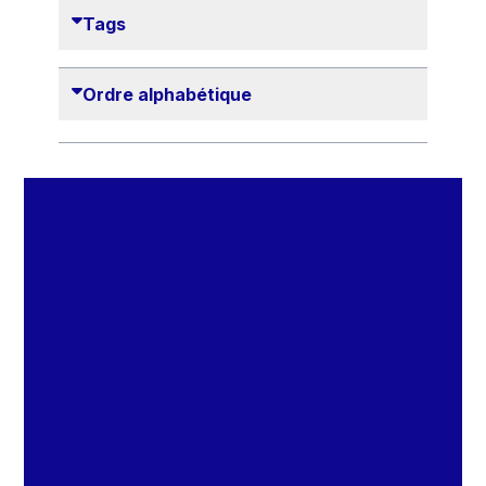
Danny Alexander
Tags
Désirée Van Boxtel
Edmond Israel
Ordre alphabétique
Etienne de Lhoneux
Euclid Tsakalotos
Francis Carpenter
François Villeroy de Galhau
Frederica Mogherini
Gaston Reinesch
Georg Helg
Gil Carlos Rodrigues Iglesias
Gunnar Lund
Günther Hermann Oettinger
Günther Verheugen