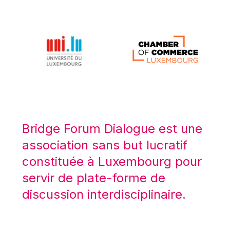
Michael Berry
Michael Palmer
Michael Sohlman
Michel Goedert
Mireille Delmas-Marty
Nobuo Tanaka
Otmar Issing
Paolo Mengozzi
Bridge Forum Dialogue est une
Paschal Donohoe
association sans but lucratif
Pat Cox
constituée à Luxembourg pour
Patrizia Nanz
servir de plate-forme de
Philippe Maystadt
discussion interdisciplinaire.
Pierre Gramegna
Richard Pelly