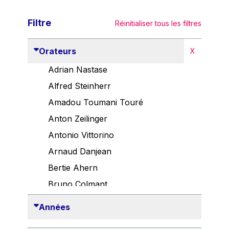
Filtre
Réinitialiser tous les filtres
Orateurs
X
Adrian Nastase
Alfred Steinherr
Amadou Toumani Touré
Anton Zeilinger
Antonio Vittorino
Arnaud Danjean
Bertie Ahern
Bruno Colmant
Carlo Thelen
Années
Cem Özdemir