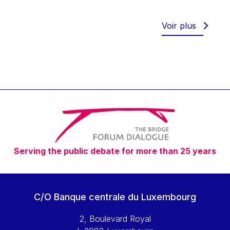
Werner Hoyer
Wolfgang Ketterle
Voir plus
Yasser Abed Rabbo
Yossi Beillin
Yves FRANCHET
Yves Mersch
Serving the public debate for more than 25 years
C/O Banque centrale du Luxembourg
2, Boulevard Royal