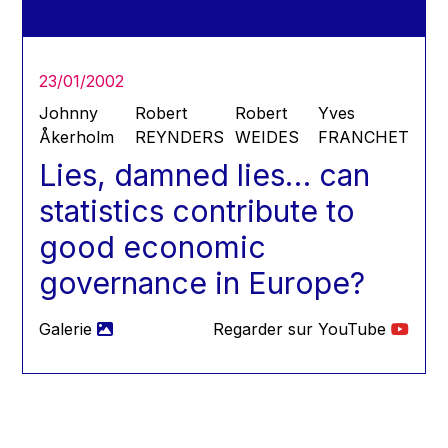
Hans Joachim Schellnhuber
Hans-Gert Poettering
Hans-Gert Pöttering
23/01/2002
Ioan Mircea Paşcu
Johnny
Robert
Robert
Yves
Jacques Barrot
Åkerholm
REYNDERS
WEIDES
FRANCHET
Lies, damned lies… can
Jacques Diouf
Ján Figel
statistics contribute to
Jan O. Karlsson
good economic
Janez Potočnik
governance in Europe?
Jean Tirole
Jean-Claude Juncker
Galerie
Regarder sur YouTube
Jean-Claude TRICHET
Jean-François Rischard
Jean-Louis Biancarelli