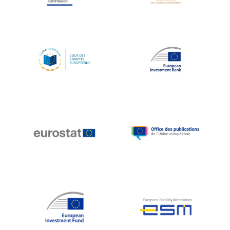
Koen LENAERTS
Lars Heikensten
Laura Kovesi
Luc Frieden
Lucas Papademos
Máire Geoghegan-Quinn
Manolis Mavrommatis
Marc Lemaître
Marcel Zadi Kessy
Mario Centeno
Mario Monti
Maroš ŠEFČOVIČ
Martin Bailey
Martine Reicherts