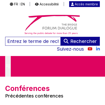
FR
EN
|
Accessibilité
|
Accès membre
|
Serving the public debate for more than 25 years
Rechercher
Suivez-nous
Conférences
Précédentes conférences