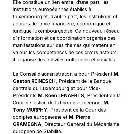
Elle constitue un lien entre, d’une part, les
Robert Goebbels
institutions européennes établies à
Robert REYNDERS
Luxembourg et, d’autre part, les institutions et
Robert WEIDES
acteurs de la vie financière, économique et
juridique luxembourgeoise. Ce nouveau réseau
Rolf Tarrach
d’information et de coordination organise des
Štefan Füle
manifestations sur des thèmes qui mettent en
Thomas L. Cranfield
valeur les compétences de ces divers acteurs;
il organise des activités culturelles et sociales.
Tim Lankester
Timothy Radcliffe
Le Conseil d’administration a pour Président
M.
Vaclav Klaus
Gaston REINESCH
, Président de la Banque
centrale du Luxembourg et pour Vice-
Vassilios Skouris
Présidents
M. Koen LENAERTS
, Président de la
Vítor Manuel da Silva Caldeira
Cour de justice de l’Union européenne,
M.
Viviane Reding
Tony MURPHY
, Président de la Cour des
comptes européenne et
M. Pierre
Walter Hagg
GRAMEGNA
, Directeur Général du Mécanisme
Walter RADERMACHER
européen de Stabilité.