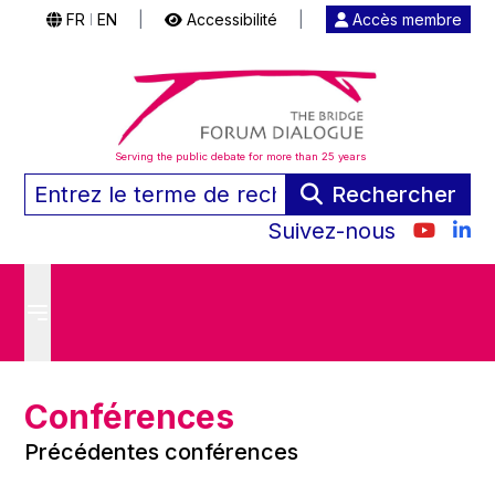
FR
EN
|
Accessibilité
|
Accès membre
|
Serving the public debate for more than 25 years
Rechercher
Suivez-nous
Conférences
Précédentes conférences