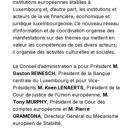
institutions européennes établies à
Robert Goebbels
Luxembourg et, d’autre part, les institutions et
Robert REYNDERS
acteurs de la vie financière, économique et
Robert WEIDES
juridique luxembourgeoise. Ce nouveau réseau
d’information et de coordination organise des
Rolf Tarrach
manifestations sur des thèmes qui mettent en
Štefan Füle
valeur les compétences de ces divers acteurs;
Thomas L. Cranfield
il organise des activités culturelles et sociales.
Tim Lankester
Le Conseil d’administration a pour Président
M.
Timothy Radcliffe
Gaston REINESCH
, Président de la Banque
Vaclav Klaus
centrale du Luxembourg et pour Vice-
Présidents
M. Koen LENAERTS
, Président de la
Vassilios Skouris
Cour de justice de l’Union européenne,
M.
Vítor Manuel da Silva Caldeira
Tony MURPHY
, Président de la Cour des
Viviane Reding
comptes européenne et
M. Pierre
GRAMEGNA
, Directeur Général du Mécanisme
Walter Hagg
européen de Stabilité.
Walter RADERMACHER