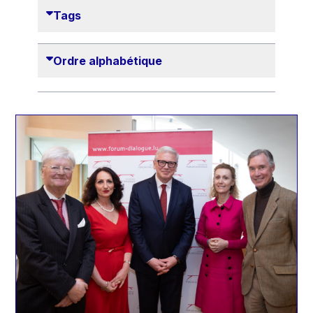
Danny Alexander
Tags
Désirée Van Boxtel
Edmond Israel
Ordre alphabétique
Etienne de Lhoneux
Euclid Tsakalotos
Francis Carpenter
François Villeroy de Galhau
Frederica Mogherini
Gaston Reinesch
Georg Helg
Gil Carlos Rodrigues Iglesias
Gunnar Lund
Günther Hermann Oettinger
Günther Verheugen