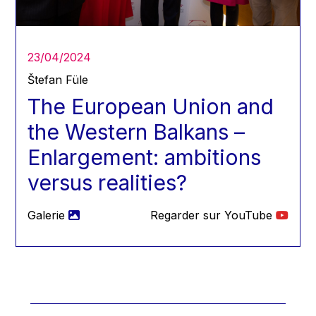
Hans Joachim Schellnhuber
Hans-Gert Poettering
Hans-Gert Pöttering
23/04/2024
Ioan Mircea Paşcu
Štefan Füle
Jacques Barrot
The European Union and
Jacques Diouf
the Western Balkans –
Ján Figel
Enlargement: ambitions
Jan O. Karlsson
versus realities?
Janez Potočnik
Jean Tirole
Galerie
Regarder sur YouTube
Jean-Claude Juncker
Jean-Claude TRICHET
Jean-François Rischard
Jean-Louis Biancarelli