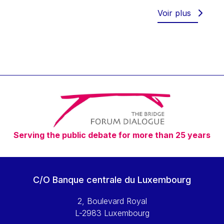
Werner Hoyer
Voir plus
Wolfgang Ketterle
Yasser Abed Rabbo
Yossi Beillin
Yves FRANCHET
Yves Mersch
Serving the public debate for more than 25 years
C/O Banque centrale du Luxembourg
2, Boulevard Royal
L-2983 Luxembourg