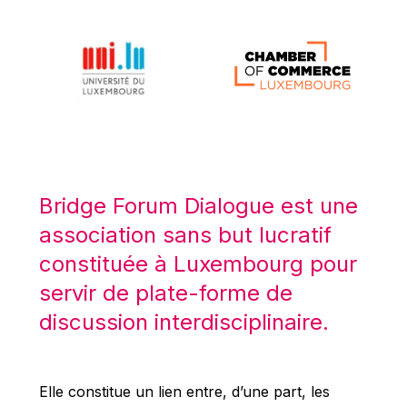
Michael Berry
Michael Palmer
Michael Sohlman
Michel Goedert
Mireille Delmas-Marty
Nobuo Tanaka
Otmar Issing
Bridge Forum Dialogue est une
Paolo Mengozzi
association sans but lucratif
Paschal Donohoe
constituée à Luxembourg pour
Pat Cox
servir de plate-forme de
Patrizia Nanz
discussion interdisciplinaire.
Philippe Maystadt
Pierre Gramegna
Richard Pelly
Elle constitue un lien entre, d’une part, les