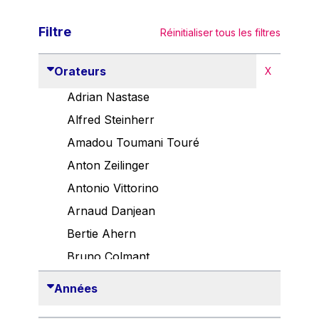
Filtre
Réinitialiser tous les filtres
Orateurs
X
Adrian Nastase
Alfred Steinherr
Amadou Toumani Touré
Anton Zeilinger
Antonio Vittorino
Arnaud Danjean
Bertie Ahern
Bruno Colmant
Carlo Thelen
Années
Cem Özdemir