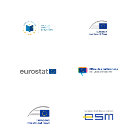
Koen LENAERTS
Lars Heikensten
Laura Kovesi
Luc Frieden
Lucas Papademos
Máire Geoghegan-Quinn
Manolis Mavrommatis
Marc Lemaître
Marcel Zadi Kessy
Mario Centeno
Mario Monti
Maroš ŠEFČOVIČ
Martin Bailey
Martine Reicherts