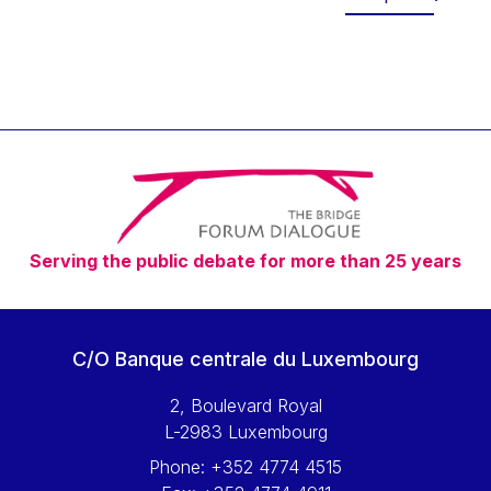
Werner Hoyer
Wolfgang Ketterle
Yasser Abed Rabbo
Yossi Beillin
Yves FRANCHET
Yves Mersch
Serving the public debate for more than 25 years
C/O Banque centrale du Luxembourg
2, Boulevard Royal
L-2983 Luxembourg
Phone:
+352 4774 4515