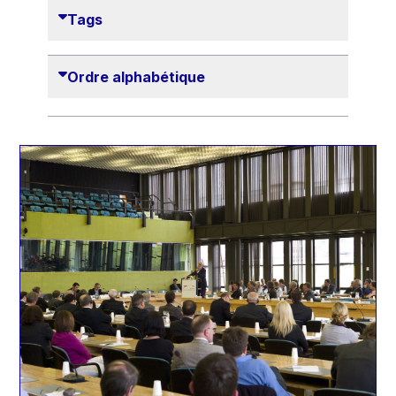
Danny Alexander
Tags
Désirée Van Boxtel
Edmond Israel
Ordre alphabétique
Etienne de Lhoneux
Euclid Tsakalotos
Francis Carpenter
François Villeroy de Galhau
Frederica Mogherini
Gaston Reinesch
Georg Helg
Gil Carlos Rodrigues Iglesias
Gunnar Lund
Günther Hermann Oettinger
Günther Verheugen