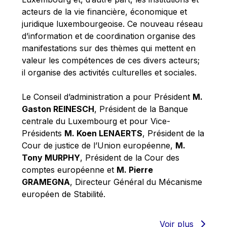
Robert Goebbels
acteurs de la vie financière, économique et
Robert REYNDERS
juridique luxembourgeoise. Ce nouveau réseau
d’information et de coordination organise des
Robert WEIDES
manifestations sur des thèmes qui mettent en
Rolf Tarrach
valeur les compétences de ces divers acteurs;
Štefan Füle
il organise des activités culturelles et sociales.
Thomas L. Cranfield
Le Conseil d’administration a pour Président
M.
Tim Lankester
Gaston REINESCH
, Président de la Banque
Timothy Radcliffe
centrale du Luxembourg et pour Vice-
Présidents
M. Koen LENAERTS
, Président de la
Vaclav Klaus
Cour de justice de l’Union européenne,
M.
Vassilios Skouris
Tony MURPHY
, Président de la Cour des
Vítor Manuel da Silva Caldeira
comptes européenne et
M. Pierre
GRAMEGNA
, Directeur Général du Mécanisme
Viviane Reding
européen de Stabilité.
Walter Hagg
Walter RADERMACHER
Voir plus