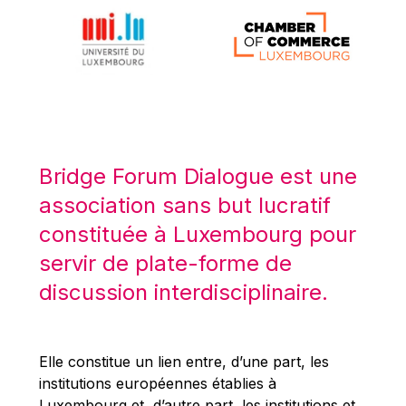
Michael Berry
Michael Palmer
Michael Sohlman
Michel Goedert
Mireille Delmas-Marty
Nobuo Tanaka
Bridge Forum Dialogue est une
Otmar Issing
association sans but lucratif
Paolo Mengozzi
constituée à Luxembourg pour
Paschal Donohoe
servir de plate-forme de
Pat Cox
discussion interdisciplinaire.
Patrizia Nanz
Philippe Maystadt
Pierre Gramegna
Elle constitue un lien entre, d’une part, les
institutions européennes établies à
Richard Pelly
Luxembourg et, d’autre part, les institutions et