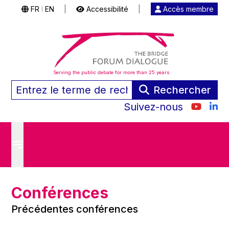
FR
EN
|
Accessibilité
|
Accès membre
|
Serving the public debate for more than 25 years
Rechercher
Suivez-nous
Conférences
Précédentes conférences