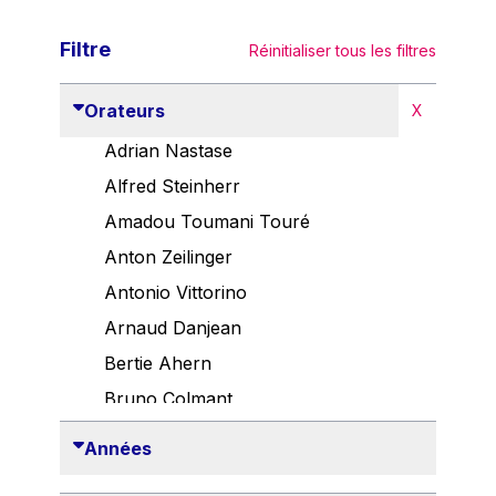
Filtre
Réinitialiser tous les filtres
Orateurs
X
Adrian Nastase
Alfred Steinherr
Amadou Toumani Touré
Anton Zeilinger
Antonio Vittorino
Arnaud Danjean
Bertie Ahern
Bruno Colmant
Carlo Thelen
Années
Cem Özdemir