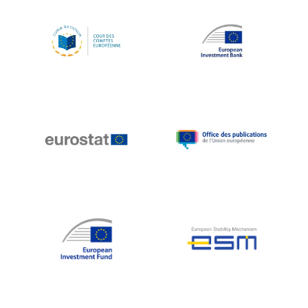
Koen LENAERTS
Lars Heikensten
Laura Kovesi
Luc Frieden
Lucas Papademos
Máire Geoghegan-Quinn
Manolis Mavrommatis
Marc Lemaître
Marcel Zadi Kessy
Mario Centeno
Mario Monti
Maroš ŠEFČOVIČ
Martin Bailey
Martine Reicherts