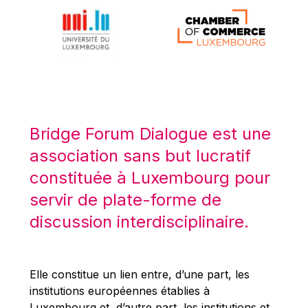
Michael Berry
Michael Palmer
Michael Sohlman
Michel Goedert
Mireille Delmas-Marty
Nobuo Tanaka
Bridge Forum Dialogue est une
Otmar Issing
association sans but lucratif
Paolo Mengozzi
constituée à Luxembourg pour
Paschal Donohoe
servir de plate-forme de
Pat Cox
discussion interdisciplinaire.
Patrizia Nanz
Philippe Maystadt
Pierre Gramegna
Elle constitue un lien entre, d’une part, les
institutions européennes établies à
Richard Pelly
Luxembourg et, d’autre part, les institutions et