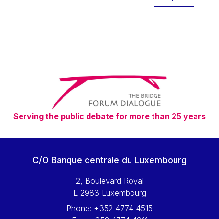
Werner Hoyer
Wolfgang Ketterle
Yasser Abed Rabbo
Yossi Beillin
Yves FRANCHET
Yves Mersch
Serving the public debate for more than 25 years
C/O Banque centrale du Luxembourg
2, Boulevard Royal
L-2983 Luxembourg
Phone:
+352 4774 4515