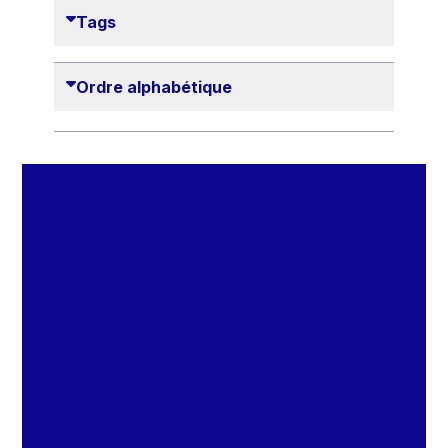
Danny Alexander
Tags
Désirée Van Boxtel
Edmond Israel
Ordre alphabétique
Etienne de Lhoneux
Euclid Tsakalotos
Francis Carpenter
François Villeroy de Galhau
Frederica Mogherini
Gaston Reinesch
Georg Helg
Gil Carlos Rodrigues Iglesias
Gunnar Lund
Günther Hermann Oettinger
Günther Verheugen