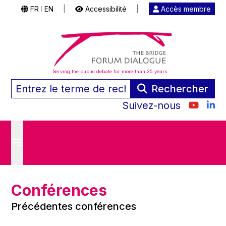
FR
EN
|
Accessibilité
|
Accès membre
|
Serving the public debate for more than 25 years
Rechercher
Suivez-nous
Conférences
Précédentes conférences