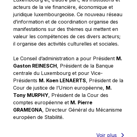
Robert Goebbels
acteurs de la vie financière, économique et
Robert REYNDERS
juridique luxembourgeoise. Ce nouveau réseau
d’information et de coordination organise des
Robert WEIDES
manifestations sur des thèmes qui mettent en
Rolf Tarrach
valeur les compétences de ces divers acteurs;
Štefan Füle
il organise des activités culturelles et sociales.
Thomas L. Cranfield
Le Conseil d’administration a pour Président
M.
Tim Lankester
Gaston REINESCH
, Président de la Banque
Timothy Radcliffe
centrale du Luxembourg et pour Vice-
Présidents
M. Koen LENAERTS
, Président de la
Vaclav Klaus
Cour de justice de l’Union européenne,
M.
Vassilios Skouris
Tony MURPHY
, Président de la Cour des
Vítor Manuel da Silva Caldeira
comptes européenne et
M. Pierre
GRAMEGNA
, Directeur Général du Mécanisme
Viviane Reding
européen de Stabilité.
Walter Hagg
Walter RADERMACHER
Voir plus