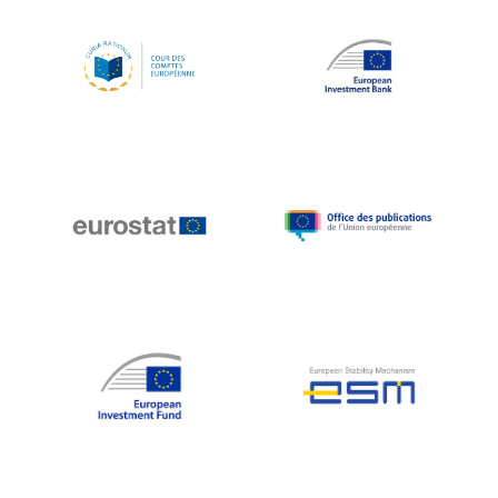
Koen LENAERTS
Lars Heikensten
Laura Kovesi
Luc Frieden
Lucas Papademos
Máire Geoghegan-Quinn
Manolis Mavrommatis
Marc Lemaître
Marcel Zadi Kessy
Mario Centeno
Mario Monti
Maroš ŠEFČOVIČ
Martin Bailey
Martine Reicherts