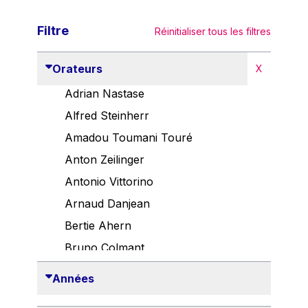
Filtre
Réinitialiser tous les filtres
Orateurs
X
Adrian Nastase
Alfred Steinherr
Amadou Toumani Touré
Anton Zeilinger
Antonio Vittorino
Arnaud Danjean
Bertie Ahern
Bruno Colmant
Carlo Thelen
Années
Cem Özdemir