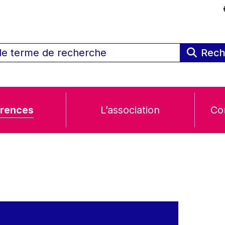
Rech
rences
L’association
Co