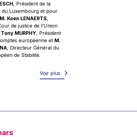
NESCH
, Président de la
e du Luxembourg et pour
M. Koen LENAERTS
,
Cour de justice de l’Union
 Tony MURPHY
, Président
 comptes européenne et
M.
GNA
, Directeur Général du
éen de Stabilité.
Voir plus
ears