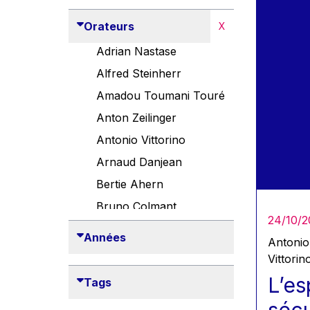
Orateurs
X
Adrian Nastase
Alfred Steinherr
Amadou Toumani Touré
Anton Zeilinger
Antonio Vittorino
Arnaud Danjean
Bertie Ahern
Bruno Colmant
24/10/2
Carlo Thelen
Années
Antonio
Cem Özdemir
Vittorin
Danny Alexander
L’es
Tags
Désirée Van Boxtel