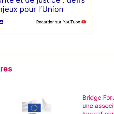
rité et de justice : défis
njeux pour l’Union
Regarder sur YouTube
res
Bridge For
une associ
lucratif co