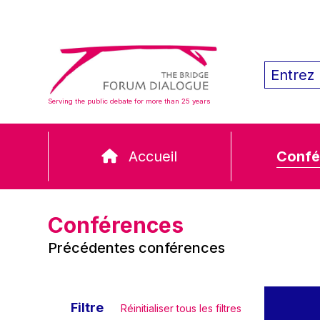
Serving the public debate for more than 25 years
Accueil
Confé
Conférences
Précédentes conférences
Filtre
Réinitialiser tous les filtres