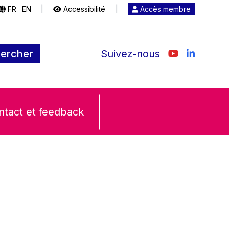
FR
EN
|
Accessibilité
|
Accès membre
|
ercher
Suivez-nous
ntact et feedback