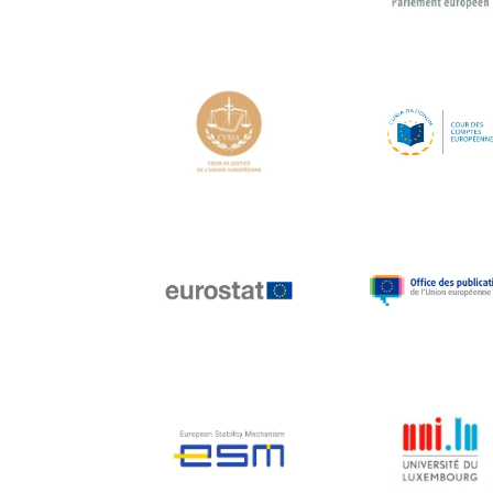
Hans Joachim
Schellnhuber
Hans-Gert Poettering
Hans-Gert Pöttering
Ioan Mircea Paşcu
Jacques Barrot
Jacques Diouf
Ján Figel
Jan O. Karlsson
Janez Potočnik
Jean Tirole
Jean-Claude Juncker
Jean-Claude TRICHET
Jean-François Rischard