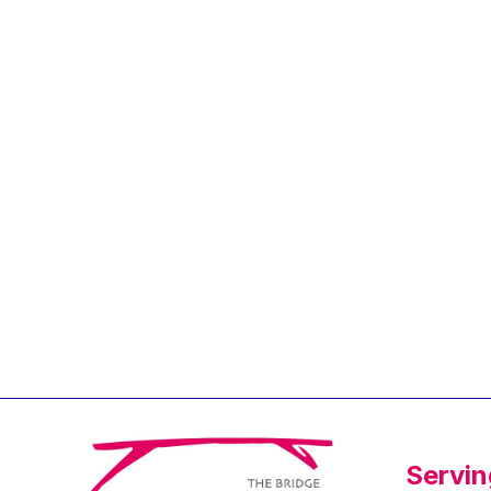
Jean-Louis Biancarelli
Jean-Louis Schiltz
Jean-Victor Louis
Jens Kreisel
Jeroen Dijsselbloem
Jochen Klucken
Johnny Åkerholm
Joschka Fischer
Juan Manuel Fabra
Vallés
Julian Priestley
Karl-Heinz Lambertz
Katharien L.C. Hunt
Kenneth Rogoff
Servin