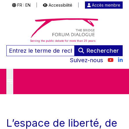
FR
EN
|
Accessibilité
|
Accès membre
|
Serving the public debate for more than 25 years
Rechercher
Suivez-nous
L’espace de liberté, de