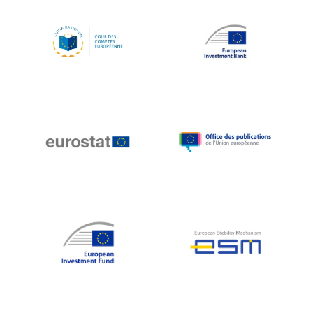
Koen LENAERTS
Lars Heikensten
Laura Kovesi
Luc Frieden
Lucas Papademos
Máire Geoghegan-Quinn
Manolis Mavrommatis
Marc Lemaître
Marcel Zadi Kessy
Mario Centeno
Mario Monti
Maroš ŠEFČOVIČ
Martin Bailey
Martine Reicherts