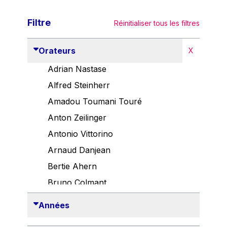
Filtre
Réinitialiser tous les filtres
Orateurs
X
Adrian Nastase
Alfred Steinherr
Amadou Toumani Touré
Anton Zeilinger
Antonio Vittorino
Arnaud Danjean
Bertie Ahern
Bruno Colmant
Carlo Thelen
Années
Cem Özdemir