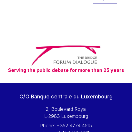
Werner Hoyer
Wolfgang Ketterle
Yasser Abed Rabbo
Yossi Beillin
Yves FRANCHET
Yves Mersch
Serving the public debate for more than 25 years
C/O Banque centrale du Luxembourg
2, Boulevard Royal
L-2983 Luxembourg
Phone:
+352 4774 4515