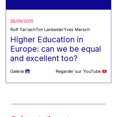
Hans Joachim Schellnhuber
Hans-Gert Poettering
Hans-Gert Pöttering
28/09/2005
Ioan Mircea Paşcu
Rolf Tarrach
Tim Lankester
Yves Mersch
Jacques Barrot
Higher Education in
Jacques Diouf
Europe: can we be equal
Ján Figel
and excellent too?
Jan O. Karlsson
Janez Potočnik
Galerie
Regarder sur YouTube
Jean Tirole
Jean-Claude Juncker
Jean-Claude TRICHET
Jean-François Rischard
Jean-Louis Biancarelli