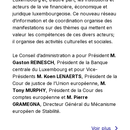
Robert Goebbels
acteurs de la vie financière, économique et
Robert REYNDERS
juridique luxembourgeoise. Ce nouveau réseau
d’information et de coordination organise des
Robert WEIDES
manifestations sur des thèmes qui mettent en
Rolf Tarrach
valeur les compétences de ces divers acteurs;
Štefan Füle
il organise des activités culturelles et sociales.
Thomas L. Cranfield
Le Conseil d’administration a pour Président
M.
Tim Lankester
Gaston REINESCH
, Président de la Banque
Timothy Radcliffe
centrale du Luxembourg et pour Vice-
Présidents
M. Koen LENAERTS
, Président de la
Vaclav Klaus
Cour de justice de l’Union européenne,
M.
Vassilios Skouris
Tony MURPHY
, Président de la Cour des
Vítor Manuel da Silva Caldeira
comptes européenne et
M. Pierre
GRAMEGNA
, Directeur Général du Mécanisme
Viviane Reding
européen de Stabilité.
Walter Hagg
Walter RADERMACHER
Voir plus