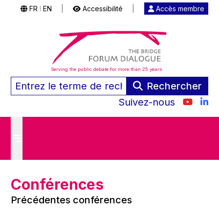
FR
EN
|
Accessibilité
|
Accès membre
|
Serving the public debate for more than 25 years
Rechercher
Suivez-nous
Conférences
Précédentes conférences