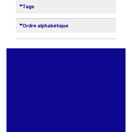
Danny Alexander
Tags
Désirée Van Boxtel
Edmond Israel
Ordre alphabétique
Etienne de Lhoneux
Euclid Tsakalotos
Francis Carpenter
François Villeroy de Galhau
Frederica Mogherini
Gaston Reinesch
Georg Helg
Gil Carlos Rodrigues Iglesias
Gunnar Lund
Günther Hermann Oettinger
Günther Verheugen