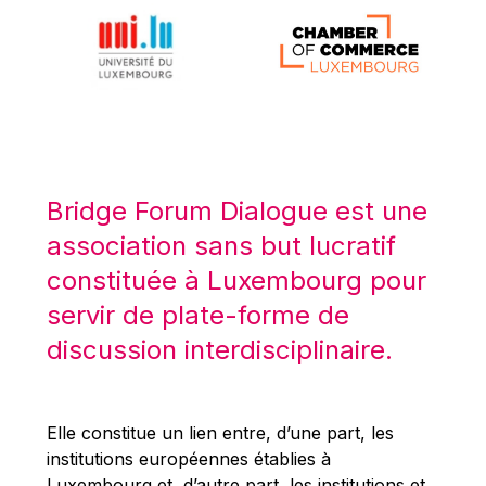
Michael Berry
Michael Palmer
Michael Sohlman
Michel Goedert
Mireille Delmas-Marty
Nobuo Tanaka
Bridge Forum Dialogue est une
Otmar Issing
association sans but lucratif
Paolo Mengozzi
constituée à Luxembourg pour
Paschal Donohoe
servir de plate-forme de
Pat Cox
discussion interdisciplinaire.
Patrizia Nanz
Philippe Maystadt
Pierre Gramegna
Elle constitue un lien entre, d’une part, les
institutions européennes établies à
Richard Pelly
Luxembourg et, d’autre part, les institutions et