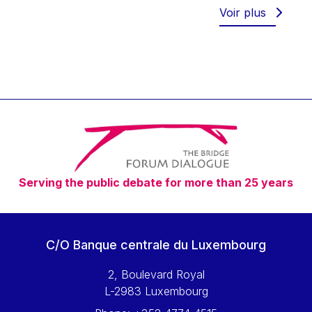
Werner Hoyer
Voir plus
Wolfgang Ketterle
Yasser Abed Rabbo
Yossi Beillin
Yves FRANCHET
Yves Mersch
Serving the public debate for more than 25 years
C/O Banque centrale du Luxembourg
2, Boulevard Royal
L-2983 Luxembourg