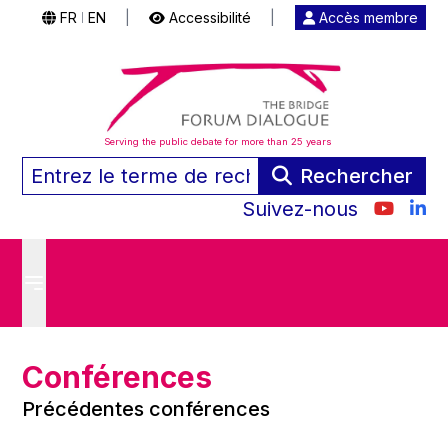
FR
EN
|
Accessibilité
|
Accès membre
|
Serving the public debate for more than 25 years
Rechercher
Suivez-nous
Conférences
Précédentes conférences