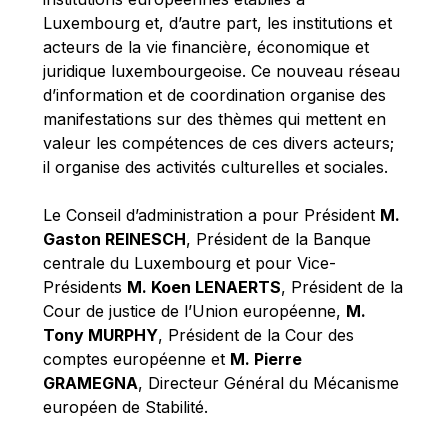
Robert Goebbels
Luxembourg et, d’autre part, les institutions et
Robert REYNDERS
acteurs de la vie financière, économique et
juridique luxembourgeoise. Ce nouveau réseau
Robert WEIDES
d’information et de coordination organise des
Rolf Tarrach
manifestations sur des thèmes qui mettent en
Štefan Füle
valeur les compétences de ces divers acteurs;
il organise des activités culturelles et sociales.
Thomas L. Cranfield
Tim Lankester
Le Conseil d’administration a pour Président
M.
Timothy Radcliffe
Gaston REINESCH
, Président de la Banque
centrale du Luxembourg et pour Vice-
Vaclav Klaus
Présidents
M. Koen LENAERTS
, Président de la
Vassilios Skouris
Cour de justice de l’Union européenne,
M.
Vítor Manuel da Silva Caldeira
Tony MURPHY
, Président de la Cour des
comptes européenne et
M. Pierre
Viviane Reding
GRAMEGNA
, Directeur Général du Mécanisme
Walter Hagg
européen de Stabilité.
Walter RADERMACHER