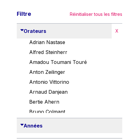
Filtre
Réinitialiser tous les filtres
Orateurs
X
Adrian Nastase
Alfred Steinherr
Amadou Toumani Touré
Anton Zeilinger
Antonio Vittorino
Arnaud Danjean
Bertie Ahern
Bruno Colmant
Carlo Thelen
Années
Cem Özdemir