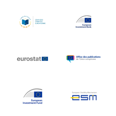
Koen LENAERTS
Lars Heikensten
Laura Kovesi
Luc Frieden
Lucas Papademos
Máire Geoghegan-Quinn
Manolis Mavrommatis
Marc Lemaître
Marcel Zadi Kessy
Mario Centeno
Mario Monti
Maroš ŠEFČOVIČ
Martin Bailey
Martine Reicherts