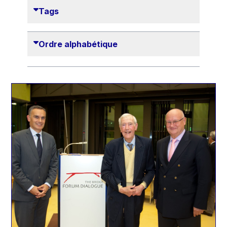
Danny Alexander
Tags
Désirée Van Boxtel
Edmond Israel
Ordre alphabétique
Etienne de Lhoneux
Euclid Tsakalotos
Francis Carpenter
François Villeroy de Galhau
Frederica Mogherini
Gaston Reinesch
Georg Helg
Gil Carlos Rodrigues Iglesias
Gunnar Lund
Günther Hermann Oettinger
Günther Verheugen