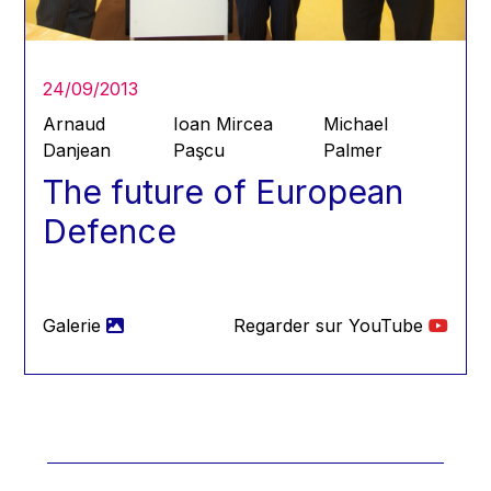
Hans Joachim Schellnhuber
Hans-Gert Poettering
Hans-Gert Pöttering
24/09/2013
Ioan Mircea Paşcu
Arnaud
Ioan Mircea
Michael
Jacques Barrot
Danjean
Paşcu
Palmer
The future of European
Jacques Diouf
Ján Figel
Defence
Jan O. Karlsson
Janez Potočnik
Jean Tirole
Galerie
Regarder sur YouTube
Jean-Claude Juncker
Jean-Claude TRICHET
Jean-François Rischard
Jean-Louis Biancarelli