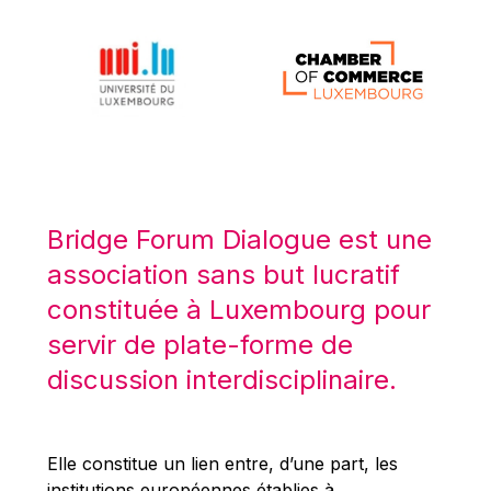
Michael Berry
Michael Palmer
Michael Sohlman
Michel Goedert
Mireille Delmas-Marty
Nobuo Tanaka
Otmar Issing
Bridge Forum Dialogue est une
Paolo Mengozzi
association sans but lucratif
Paschal Donohoe
constituée à Luxembourg pour
Pat Cox
servir de plate-forme de
Patrizia Nanz
discussion interdisciplinaire.
Philippe Maystadt
Pierre Gramegna
Elle constitue un lien entre, d’une part, les
Richard Pelly
institutions européennes établies à