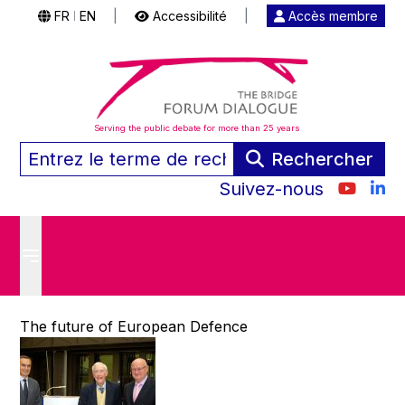
FR
EN
|
Accessibilité
|
Accès membre
|
Serving the public debate for more than 25 years
Rechercher
Suivez-nous
The future of European Defence