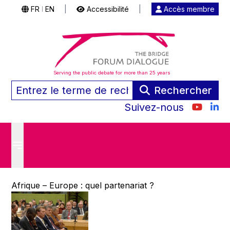
FR
EN
|
Accessibilité
|
Accès membre
|
Serving the public debate for more than 25 years
Rechercher
Suivez-nous
Afrique – Europe : quel partenariat ?