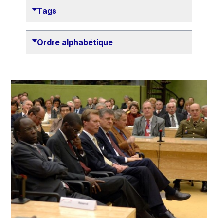
2008
Tags
2009
2010
Ordre alphabétique
2011
2012
2013
2014
2015
2016
2017
2018
2019
2020
2021