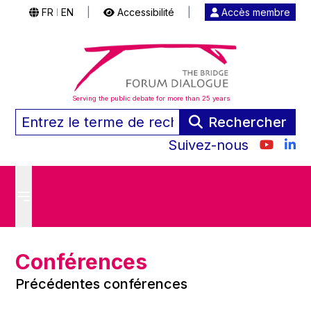
FR
EN
|
Accessibilité
|
Accès membre
|
Serving the public debate for more than 25 years
Rechercher
Suivez-nous
Conférences
Précédentes conférences