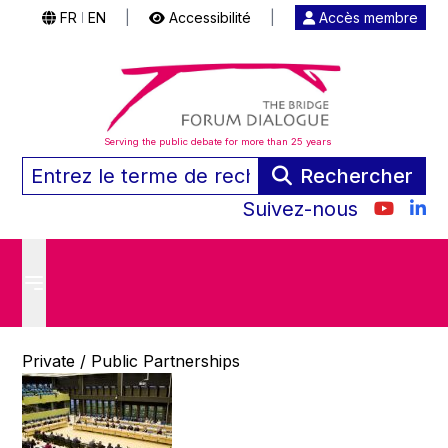
FR
EN
|
Accessibilité
|
Accès membre
|
Serving the public debate for more than 25 years
Rechercher
Suivez-nous
Private / Public Partnerships