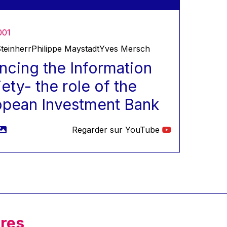
001
Steinherr
Philippe Maystadt
Yves Mersch
ncing the Information
ety- the role of the
opean Investment Bank
Regarder sur YouTube
res