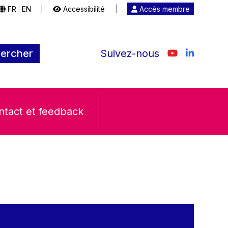
FR
EN
|
Accessibilité
|
Accès membre
|
ercher
Suivez-nous
ntact et feedback