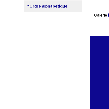
2010
Ordre alphabétique
2011
Galerie
2012
2013
2014
2015
2016
2017
2018
2019
2020
2021
2022
2023