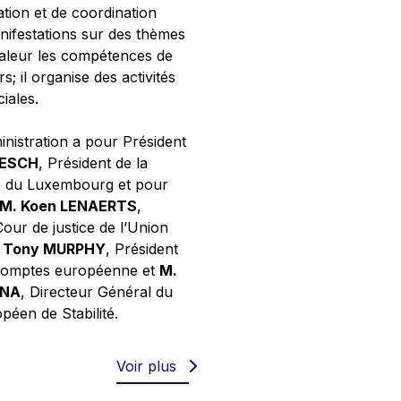
tion et de coordination
nifestations sur des thèmes
valeur les compétences de
s; il organise des activités
ciales.
inistration a pour Président
NESCH
, Président de la
e du Luxembourg et pour
M. Koen LENAERTS
,
Cour de justice de l’Union
 Tony MURPHY
, Président
 comptes européenne et
M.
GNA
, Directeur Général du
éen de Stabilité.
Voir plus