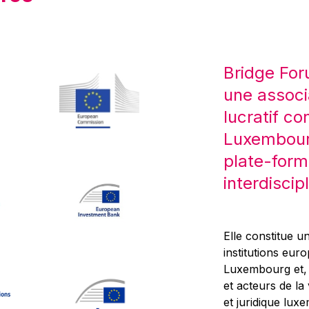
Bridge For
une associ
lucratif co
Luxembourg
plate-form
interdiscipl
Elle constitue un
institutions eur
Luxembourg et, d
et acteurs de la
et juridique lu