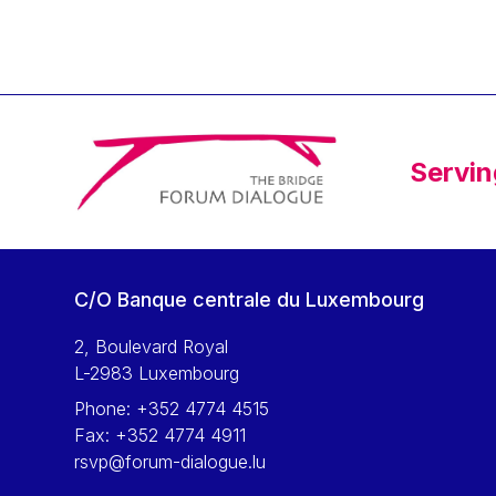
Servin
C/O Banque centrale du Luxembourg
2, Boulevard Royal
L-2983 Luxembourg
Phone:
+352 4774 4515
Fax:
+352 4774 4911
rsvp@forum-dialogue.lu