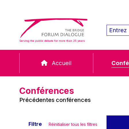
Serving the public debate for more than 25 years
Accueil
Confé
Conférences
Précédentes conférences
Filtre
Réinitialiser tous les filtres