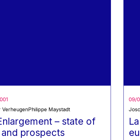
001
09/0
r Verheugen
Philippe Maystadt
Josc
nlargement – state of
La
 and prospects
eu