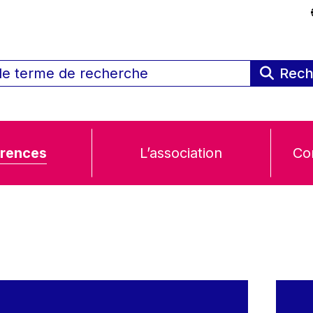
Rech
rences
L’association
Co