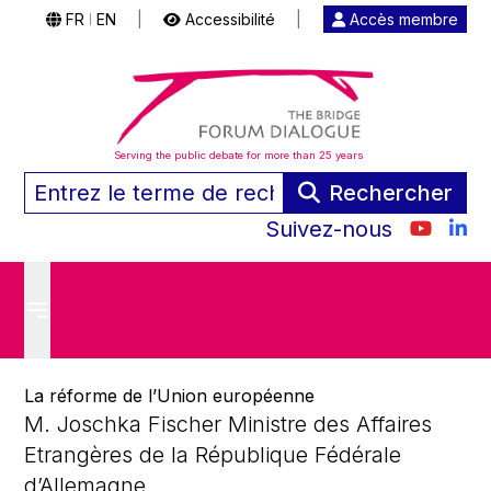
FR
EN
|
Accessibilité
|
Accès membre
|
Serving the public debate for more than 25 years
Rechercher
Suivez-nous
La réforme de l’Union européenne
M. Joschka Fischer Ministre des Affaires
Etrangères de la République Fédérale
d’Allemagne