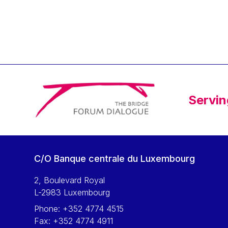
Klaus Regling
Klaus-Heiner Lehne
Koen LENAERTS
Lars Heikensten
Laura Kovesi
Luc Frieden
Servin
Lucas Papademos
Máire Geoghegan-Quinn
Manolis Mavrommatis
Marc Lemaître
C/O Banque centrale du Luxembourg
Marcel Zadi Kessy
Mario Centeno
2, Boulevard Royal
L-2983 Luxembourg
Mario Monti
Phone:
+352 4774 4515
Maroš ŠEFČOVIČ
Fax:
+352 4774 4911