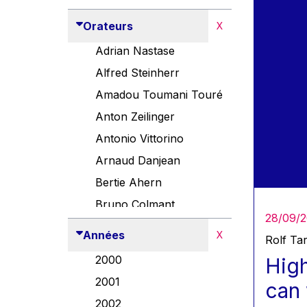
Orateurs
X
Adrian Nastase
Alfred Steinherr
Amadou Toumani Touré
Anton Zeilinger
Antonio Vittorino
Arnaud Danjean
Bertie Ahern
Bruno Colmant
28/09/
Carlo Thelen
Années
X
Rolf Ta
Cem Özdemir
2000
High
Danny Alexander
2001
can 
Désirée Van Boxtel
2002