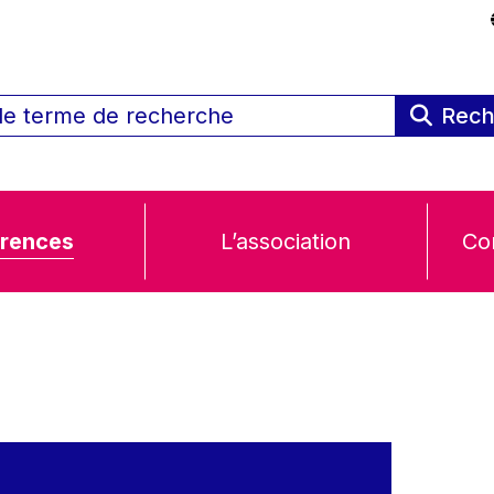
Rech
rences
L’association
Co