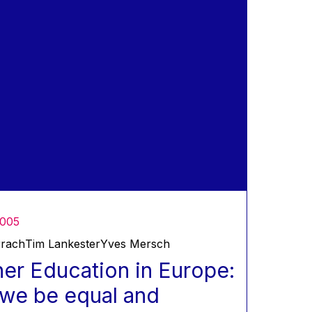
2005
rrach
Tim Lankester
Yves Mersch
er Education in Europe:
we be equal and