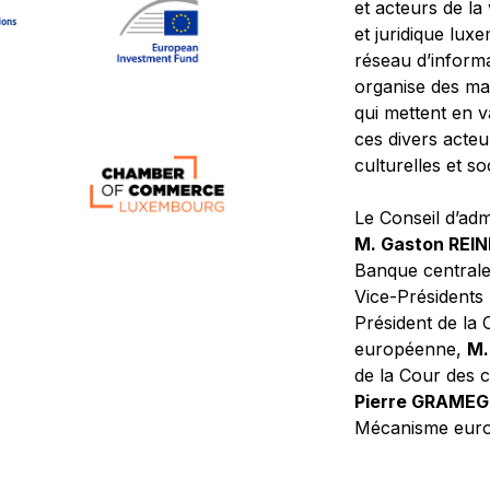
et acteurs de la
et juridique lu
réseau d’informa
organise des ma
qui mettent en 
ces divers acteur
culturelles et so
Le Conseil d’adm
M. Gaston REI
Banque central
Vice-Présidents
Président de la 
européenne,
M.
de la Cour des
Pierre GRAME
Mécanisme europ