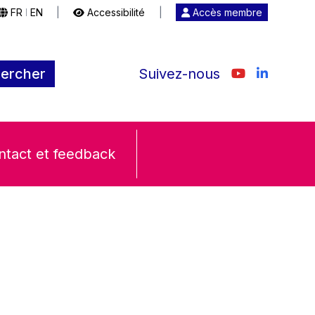
FR
EN
|
Accessibilité
|
Accès membre
|
ercher
Suivez-nous
ntact et feedback