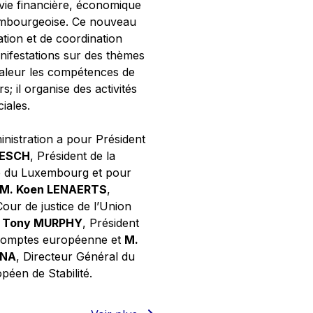
 vie financière, économique
xembourgeoise. Ce nouveau
tion et de coordination
nifestations sur des thèmes
valeur les compétences de
s; il organise des activités
ciales.
inistration a pour Président
NESCH
, Président de la
e du Luxembourg et pour
M. Koen LENAERTS
,
Cour de justice de l’Union
 Tony MURPHY
, Président
 comptes européenne et
M.
GNA
, Directeur Général du
éen de Stabilité.