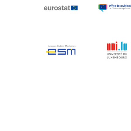
Jean-Louis Biancarelli
Jean-Louis Schiltz
Jean-Victor Louis
Jens Kreisel
Jeroen Dijsselbloem
Jochen Klucken
Johnny Åkerholm
Joschka Fischer
Juan Manuel Fabra
Vallés
Julian Priestley
Karl-Heinz Lambertz
Katharien L.C. Hunt
Kenneth Rogoff