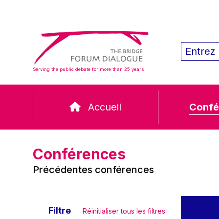
Serving the public debate for more than 25 years
Accueil
Confé
Conférences
Précédentes conférences
Filtre
Réinitialiser tous les filtres