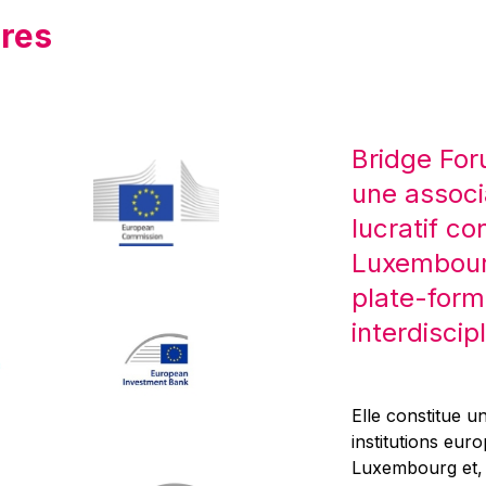
res
Bridge For
une associ
lucratif co
Luxembourg
plate-form
interdiscipl
Elle constitue un
institutions eur
Luxembourg et, d