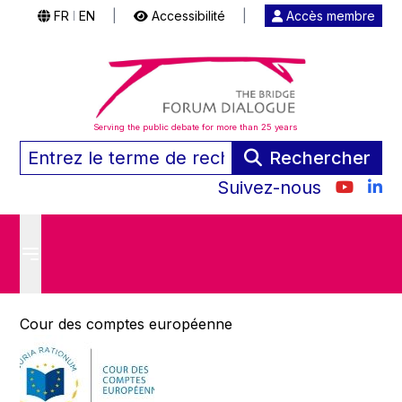
FR
EN
|
Accessibilité
|
Accès membre
|
Serving the public debate for more than 25 years
Rechercher
Suivez-nous
Cour des comptes européenne