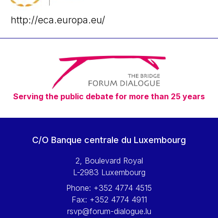
http://eca.europa.eu/
Serving the public debate for more than 25 years
C/O Banque centrale du Luxembourg
2, Boulevard Royal
L-2983 Luxembourg
Phone:
+352 4774 4515
Fax:
+352 4774 4911
rsvp@forum-dialogue.lu