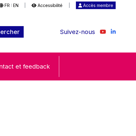
FR
EN
|
Accessibilité
|
Accès membre
|
ercher
Suivez-nous
ntact et feedback