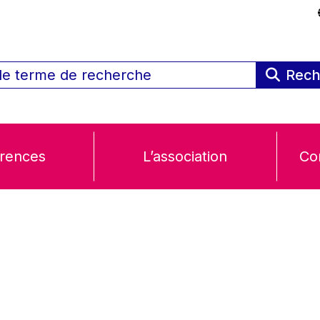
Rech
rences
L’association
Co