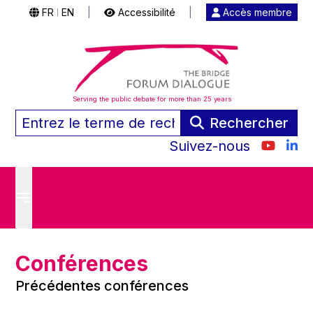
FR
EN
|
Accessibilité
|
Accès membre
|
Serving the public debate for more than 25 years
Rechercher
Suivez-nous
Conférences
Précédentes conférences