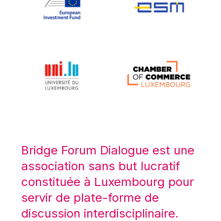
Koen LENAERTS
Lars Heikensten
Laura Kovesi
Luc Frieden
Lucas Papademos
Máire Geoghegan-Quinn
Manolis Mavrommatis
Marc Lemaître
Marcel Zadi Kessy
Mario Centeno
Bridge Forum Dialogue est une
Mario Monti
association sans but lucratif
Maroš ŠEFČOVIČ
constituée à Luxembourg pour
Martin Bailey
servir de plate-forme de
Martine Reicherts
discussion interdisciplinaire.