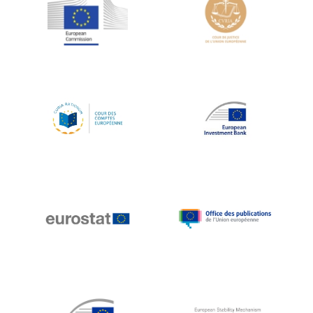
Jean-Louis Schiltz
Jean-Victor Louis
Jens Kreisel
Jeroen Dijsselbloem
Jochen Klucken
Johnny Åkerholm
Joschka Fischer
Juan Manuel Fabra Vallés
Julian Priestley
Karl-Heinz Lambertz
Katharien L.C. Hunt
Kenneth Rogoff
Klaus Regling
Klaus-Heiner Lehne