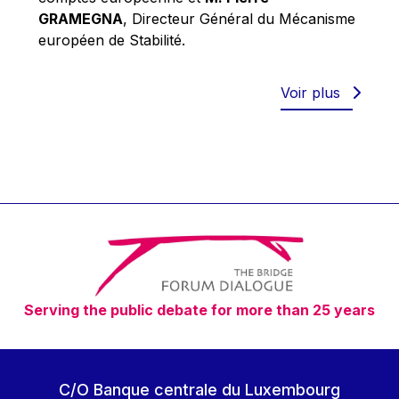
Robert Goebbels
GRAMEGNA
, Directeur Général du Mécanisme
Robert REYNDERS
européen de Stabilité.
Robert WEIDES
Rolf Tarrach
Voir plus
Štefan Füle
Thomas L. Cranfield
Tim Lankester
Timothy Radcliffe
Vaclav Klaus
Vassilios Skouris
Vítor Manuel da Silva Caldeira
Serving the public debate for more than 25 years
Viviane Reding
Walter Hagg
Walter RADERMACHER
C/O Banque centrale du Luxembourg