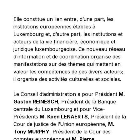
Michael Berry
Michael Palmer
Elle constitue un lien entre, d’une part, les
Michael Sohlman
institutions européennes établies à
Michel Goedert
Luxembourg et, d’autre part, les institutions et
acteurs de la vie financière, économique et
Mireille Delmas-Marty
juridique luxembourgeoise. Ce nouveau réseau
Nobuo Tanaka
d’information et de coordination organise des
Otmar Issing
manifestations sur des thèmes qui mettent en
valeur les compétences de ces divers acteurs;
Paolo Mengozzi
il organise des activités culturelles et sociales.
Paschal Donohoe
Pat Cox
Le Conseil d’administration a pour Président
M.
Gaston REINESCH
, Président de la Banque
Patrizia Nanz
centrale du Luxembourg et pour Vice-
Philippe Maystadt
Présidents
M. Koen LENAERTS
, Président de la
Pierre Gramegna
Cour de justice de l’Union européenne,
M.
Tony MURPHY
, Président de la Cour des
Richard Pelly
comptes européenne et
M. Pierre