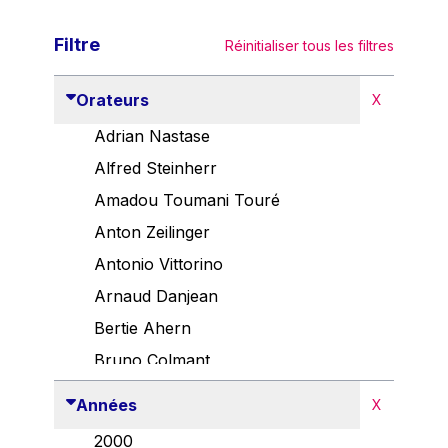
Filtre
Réinitialiser tous les filtres
Orateurs
X
Adrian Nastase
Alfred Steinherr
Amadou Toumani Touré
Anton Zeilinger
Antonio Vittorino
Arnaud Danjean
Bertie Ahern
Bruno Colmant
Carlo Thelen
Années
X
Cem Özdemir
2000