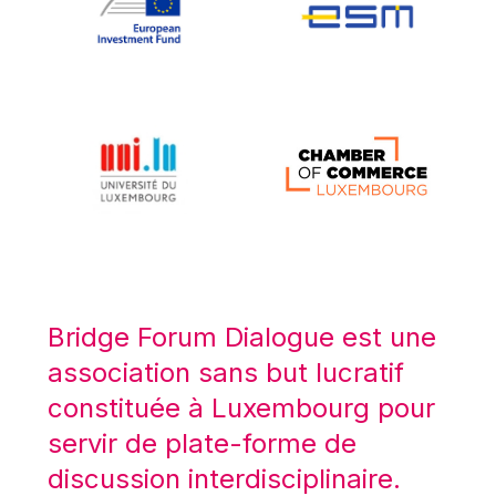
Koen LENAERTS
Lars Heikensten
Laura Kovesi
Luc Frieden
Lucas Papademos
Máire Geoghegan-Quinn
Manolis Mavrommatis
Marc Lemaître
Marcel Zadi Kessy
Mario Centeno
Bridge Forum Dialogue est une
Mario Monti
association sans but lucratif
Maroš ŠEFČOVIČ
constituée à Luxembourg pour
Martin Bailey
servir de plate-forme de
Martine Reicherts
discussion interdisciplinaire.