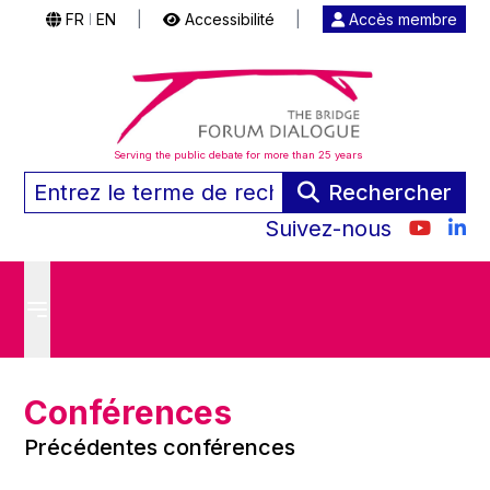
FR
EN
|
Accessibilité
|
Accès membre
|
Serving the public debate for more than 25 years
Rechercher
Suivez-nous
Conférences
Précédentes conférences