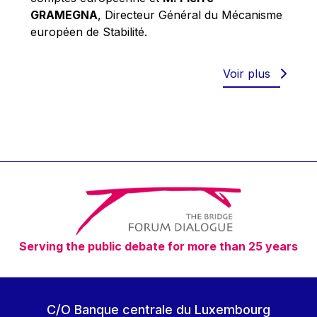
Robert Goebbels
GRAMEGNA
, Directeur Général du Mécanisme
Robert REYNDERS
européen de Stabilité.
Robert WEIDES
Rolf Tarrach
Voir plus
Štefan Füle
Thomas L. Cranfield
Tim Lankester
Timothy Radcliffe
Vaclav Klaus
Vassilios Skouris
Vítor Manuel da Silva Caldeira
Serving the public debate for more than 25 years
Viviane Reding
Walter Hagg
Walter RADERMACHER
C/O Banque centrale du Luxembourg