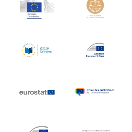
Jean-Louis Schiltz
Jean-Victor Louis
Jens Kreisel
Jeroen Dijsselbloem
Jochen Klucken
Johnny Åkerholm
Joschka Fischer
Juan Manuel Fabra Vallés
Julian Priestley
Karl-Heinz Lambertz
Katharien L.C. Hunt
Kenneth Rogoff
Klaus Regling
Klaus-Heiner Lehne