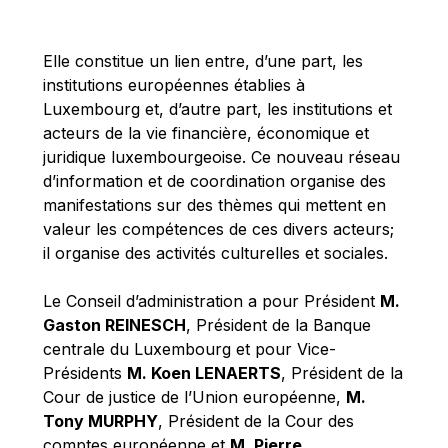
Michael Berry
Michael Palmer
Elle constitue un lien entre, d’une part, les
Michael Sohlman
institutions européennes établies à
Michel Goedert
Luxembourg et, d’autre part, les institutions et
acteurs de la vie financière, économique et
Mireille Delmas-Marty
juridique luxembourgeoise. Ce nouveau réseau
Nobuo Tanaka
d’information et de coordination organise des
Otmar Issing
manifestations sur des thèmes qui mettent en
valeur les compétences de ces divers acteurs;
Paolo Mengozzi
il organise des activités culturelles et sociales.
Paschal Donohoe
Pat Cox
Le Conseil d’administration a pour Président
M.
Gaston REINESCH
, Président de la Banque
Patrizia Nanz
centrale du Luxembourg et pour Vice-
Philippe Maystadt
Présidents
M. Koen LENAERTS
, Président de la
Pierre Gramegna
Cour de justice de l’Union européenne,
M.
Tony MURPHY
, Président de la Cour des
Richard Pelly
comptes européenne et
M. Pierre