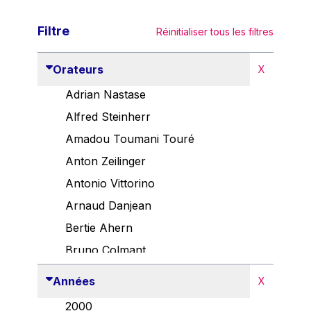
Filtre
Réinitialiser tous les filtres
Orateurs
X
Adrian Nastase
Alfred Steinherr
Amadou Toumani Touré
Anton Zeilinger
Antonio Vittorino
Arnaud Danjean
Bertie Ahern
Bruno Colmant
Carlo Thelen
Années
X
Cem Özdemir
2000