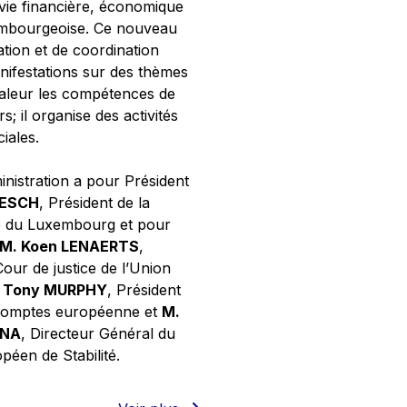
 vie financière, économique
xembourgeoise. Ce nouveau
tion et de coordination
nifestations sur des thèmes
valeur les compétences de
s; il organise des activités
ciales.
inistration a pour Président
NESCH
, Président de la
e du Luxembourg et pour
M. Koen LENAERTS
,
Cour de justice de l’Union
 Tony MURPHY
, Président
 comptes européenne et
M.
GNA
, Directeur Général du
éen de Stabilité.