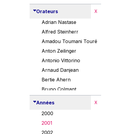
Orateurs
X
Adrian Nastase
Alfred Steinherr
Amadou Toumani Touré
Anton Zeilinger
Antonio Vittorino
Arnaud Danjean
Bertie Ahern
Bruno Colmant
Carlo Thelen
Années
X
Cem Özdemir
2000
Danny Alexander
2001
Désirée Van Boxtel
2002