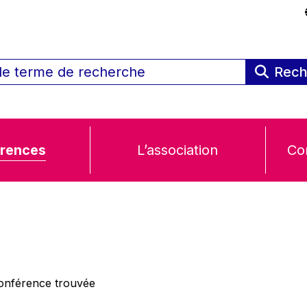
Rech
rences
L’association
Co
nférence trouvée