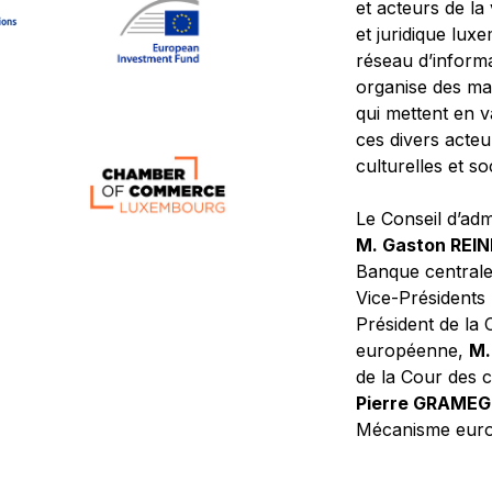
et acteurs de la
et juridique lu
réseau d’informa
organise des ma
qui mettent en 
ces divers acteur
culturelles et so
Le Conseil d’adm
M. Gaston REI
Banque central
Vice-Présidents
Président de la 
européenne,
M.
de la Cour des
Pierre GRAME
Mécanisme europ