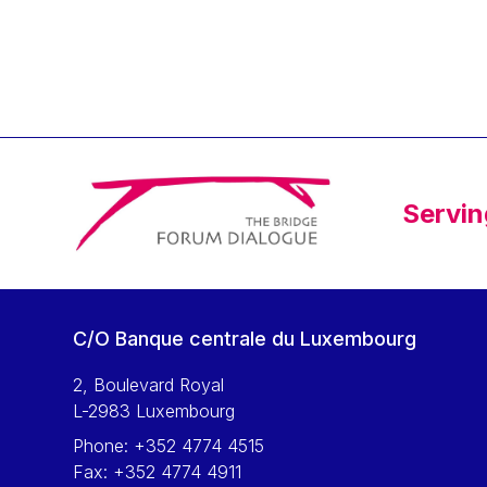
Klaus Regling
Klaus-Heiner Lehne
Koen LENAERTS
Lars Heikensten
Laura Kovesi
Luc Frieden
Servin
Lucas Papademos
Máire Geoghegan-Quinn
Manolis Mavrommatis
Marc Lemaître
C/O Banque centrale du Luxembourg
Marcel Zadi Kessy
Mario Centeno
2, Boulevard Royal
L-2983 Luxembourg
Mario Monti
Phone:
+352 4774 4515
Maroš ŠEFČOVIČ
Fax:
+352 4774 4911