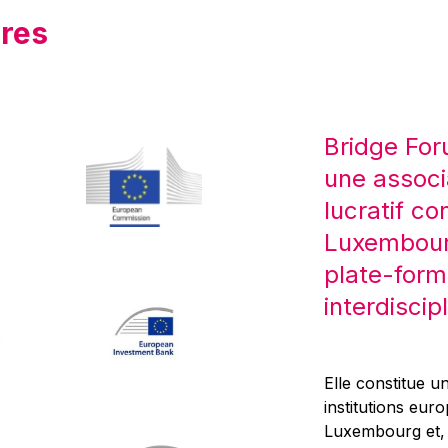
res
Bridge For
une associ
lucratif co
Luxembourg
plate-form
interdiscipl
Elle constitue un
institutions eur
Luxembourg et, d