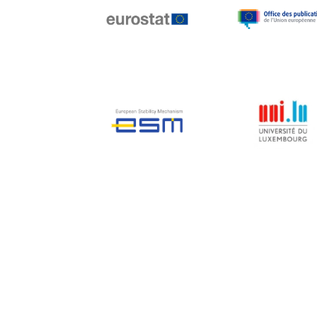
Jean-Louis Biancarelli
Jean-Louis Schiltz
Jean-Victor Louis
Jens Kreisel
Jeroen Dijsselbloem
Jochen Klucken
Johnny Åkerholm
Joschka Fischer
Juan Manuel Fabra
Vallés
Julian Priestley
Karl-Heinz Lambertz
Katharien L.C. Hunt
Kenneth Rogoff