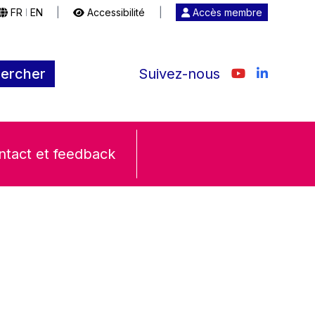
FR
EN
|
Accessibilité
|
Accès membre
|
ercher
Suivez-nous
ntact et feedback