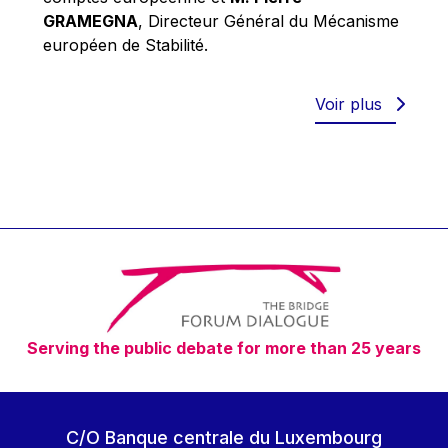
Robert Goebbels
GRAMEGNA
, Directeur Général du Mécanisme
Robert REYNDERS
européen de Stabilité.
Robert WEIDES
Rolf Tarrach
Voir plus
Štefan Füle
Thomas L. Cranfield
Tim Lankester
Timothy Radcliffe
Vaclav Klaus
Vassilios Skouris
Vítor Manuel da Silva Caldeira
Serving the public debate for more than 25 years
Viviane Reding
Walter Hagg
Walter RADERMACHER
C/O Banque centrale du Luxembourg