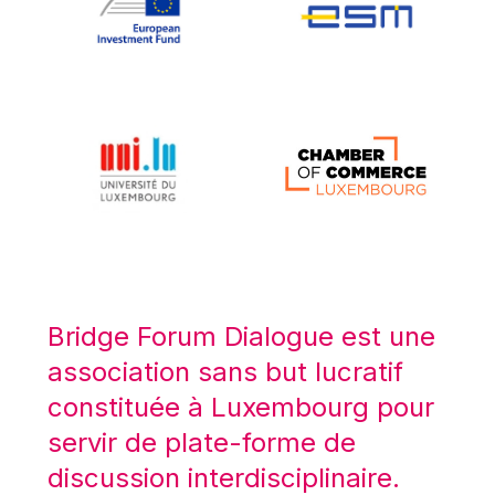
Koen LENAERTS
Lars Heikensten
Laura Kovesi
Luc Frieden
Lucas Papademos
Máire Geoghegan-Quinn
Manolis Mavrommatis
Marc Lemaître
Marcel Zadi Kessy
Mario Centeno
Bridge Forum Dialogue est une
Mario Monti
association sans but lucratif
Maroš ŠEFČOVIČ
constituée à Luxembourg pour
Martin Bailey
servir de plate-forme de
Martine Reicherts
discussion interdisciplinaire.