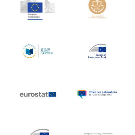
Jean-Louis Schiltz
Jean-Victor Louis
Jens Kreisel
Jeroen Dijsselbloem
Jochen Klucken
Johnny Åkerholm
Joschka Fischer
Juan Manuel Fabra Vallés
Julian Priestley
Karl-Heinz Lambertz
Katharien L.C. Hunt
Kenneth Rogoff
Klaus Regling
Klaus-Heiner Lehne