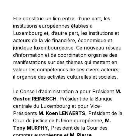
Michael Berry
Michael Palmer
Elle constitue un lien entre, d’une part, les
Michael Sohlman
institutions européennes établies à
Michel Goedert
Luxembourg et, d’autre part, les institutions et
acteurs de la vie financière, économique et
Mireille Delmas-Marty
juridique luxembourgeoise. Ce nouveau réseau
Nobuo Tanaka
d’information et de coordination organise des
Otmar Issing
manifestations sur des thèmes qui mettent en
valeur les compétences de ces divers acteurs;
Paolo Mengozzi
il organise des activités culturelles et sociales.
Paschal Donohoe
Pat Cox
Le Conseil d’administration a pour Président
M.
Gaston REINESCH
, Président de la Banque
Patrizia Nanz
centrale du Luxembourg et pour Vice-
Philippe Maystadt
Présidents
M. Koen LENAERTS
, Président de la
Pierre Gramegna
Cour de justice de l’Union européenne,
M.
Tony MURPHY
, Président de la Cour des
Richard Pelly
comptes européenne et
M. Pierre