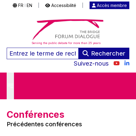
FR
EN
|
Accessibilité
|
Accès membre
|
Serving the public debate for more than 25 years
Rechercher
Suivez-nous
Conférences
Précédentes conférences