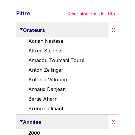
Filtre
Réinitialiser tous les filtres
Orateurs
X
Adrian Nastase
Alfred Steinherr
Amadou Toumani Touré
Anton Zeilinger
Antonio Vittorino
Arnaud Danjean
Bertie Ahern
Bruno Colmant
Carlo Thelen
Années
X
Cem Özdemir
2000