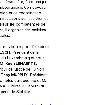
 vie financière, économique
xembourgeoise. Ce nouveau
tion et de coordination
nifestations sur des thèmes
valeur les compétences de
s; il organise des activités
ciales.
inistration a pour Président
NESCH
, Président de la
e du Luxembourg et pour
M. Koen LENAERTS
,
Cour de justice de l’Union
 Tony MURPHY
, Président
 comptes européenne et
M.
GNA
, Directeur Général du
éen de Stabilité.