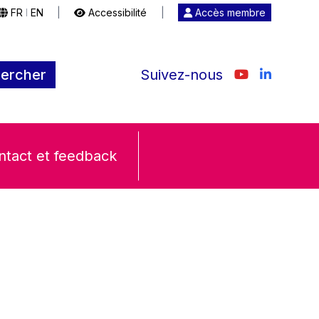
FR
EN
|
Accessibilité
|
Accès membre
|
ercher
Suivez-nous
ntact et feedback