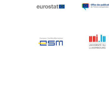
Jean-Louis Biancarelli
Jean-Louis Schiltz
Jean-Victor Louis
Jens Kreisel
Jeroen Dijsselbloem
Jochen Klucken
Johnny Åkerholm
Joschka Fischer
Juan Manuel Fabra
Vallés
Julian Priestley
Karl-Heinz Lambertz
Katharien L.C. Hunt
Kenneth Rogoff