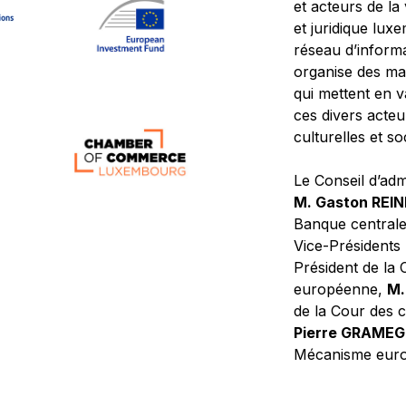
et acteurs de la
et juridique lu
réseau d’informa
organise des ma
qui mettent en 
ces divers acteur
culturelles et so
Le Conseil d’adm
M. Gaston REI
Banque central
Vice-Présidents
Président de la 
européenne,
M.
de la Cour des
Pierre GRAME
Mécanisme europ