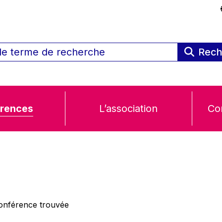
Rech
rences
L’association
Co
nférence trouvée