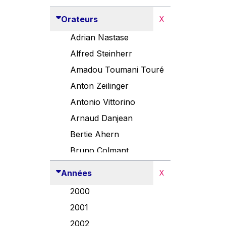
Orateurs
X
Adrian Nastase
Alfred Steinherr
Amadou Toumani Touré
Anton Zeilinger
Antonio Vittorino
Arnaud Danjean
Bertie Ahern
Bruno Colmant
Carlo Thelen
Années
X
Cem Özdemir
2000
Danny Alexander
2001
Désirée Van Boxtel
2002