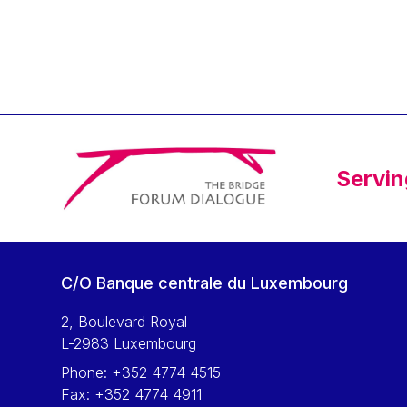
Klaus Regling
Klaus-Heiner Lehne
Koen LENAERTS
Lars Heikensten
Laura Kovesi
Luc Frieden
Servin
Lucas Papademos
Máire Geoghegan-Quinn
Manolis Mavrommatis
Marc Lemaître
C/O Banque centrale du Luxembourg
Marcel Zadi Kessy
Mario Centeno
2, Boulevard Royal
L-2983 Luxembourg
Mario Monti
Phone:
+352 4774 4515
Maroš ŠEFČOVIČ
Fax:
+352 4774 4911