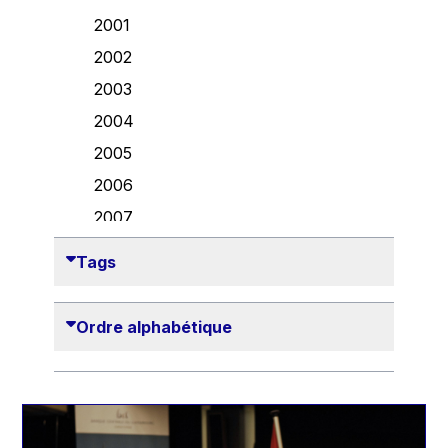
Danny Alexander
2001
Désirée Van Boxtel
2002
Edmond Israel
2003
Etienne de Lhoneux
2004
Euclid Tsakalotos
2005
Francis Carpenter
2006
François Villeroy de Galhau
2007
Frederica Mogherini
2008
Tags
Gaston Reinesch
2009
Georg Helg
2010
Ordre alphabétique
Gil Carlos Rodrigues Iglesias
2011
Gunnar Lund
2012
Günther Hermann Oettinger
2013
Günther Verheugen
2014