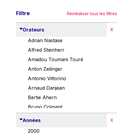
Filtre
Réinitialiser tous les filtres
Orateurs
X
Adrian Nastase
Alfred Steinherr
Amadou Toumani Touré
Anton Zeilinger
Antonio Vittorino
Arnaud Danjean
Bertie Ahern
Bruno Colmant
Carlo Thelen
Années
X
Cem Özdemir
2000