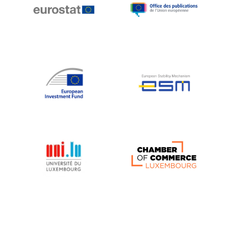
Michael Berry
Michael Palmer
Michael Sohlman
Michel Goedert
Mireille Delmas-Marty
Nobuo Tanaka
Otmar Issing
Paolo Mengozzi
Paschal Donohoe
Pat Cox
Patrizia Nanz
Philippe Maystadt
Pierre Gramegna
Richard Pelly