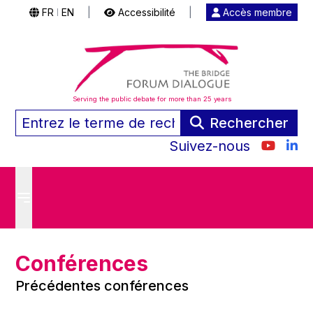
FR
EN
|
Accessibilité
|
Accès membre
|
Serving the public debate for more than 25 years
Rechercher
Suivez-nous
Conférences
Précédentes conférences