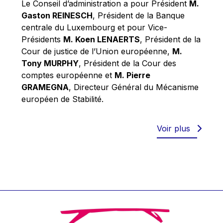
Le Conseil d’administration a pour Président
M.
Werner Hoyer
Gaston REINESCH
, Président de la Banque
Wolfgang Ketterle
centrale du Luxembourg et pour Vice-
Yasser Abed Rabbo
Présidents
M. Koen LENAERTS
, Président de la
Cour de justice de l’Union européenne,
M.
Yossi Beillin
Tony MURPHY
, Président de la Cour des
Yves FRANCHET
comptes européenne et
M. Pierre
Yves Mersch
GRAMEGNA
, Directeur Général du Mécanisme
européen de Stabilité.
Voir plus