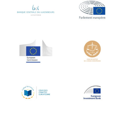
Koen LENAERTS
Lars Heikensten
Laura Kovesi
Luc Frieden
Lucas Papademos
Máire Geoghegan-Quinn
Manolis Mavrommatis
Marc Lemaître
Marcel Zadi Kessy
Mario Centeno
Mario Monti
Maroš ŠEFČOVIČ
Martin Bailey
Martine Reicherts