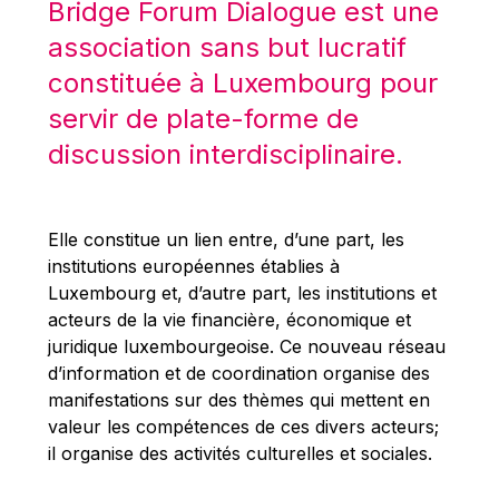
Bridge Forum Dialogue est une
Robert Goebbels
association sans but lucratif
Robert REYNDERS
constituée à Luxembourg pour
Robert WEIDES
servir de plate-forme de
Rolf Tarrach
discussion interdisciplinaire.
Štefan Füle
Thomas L. Cranfield
Tim Lankester
Elle constitue un lien entre, d’une part, les
Timothy Radcliffe
institutions européennes établies à
Luxembourg et, d’autre part, les institutions et
Vaclav Klaus
acteurs de la vie financière, économique et
Vassilios Skouris
juridique luxembourgeoise. Ce nouveau réseau
Vítor Manuel da Silva Caldeira
d’information et de coordination organise des
manifestations sur des thèmes qui mettent en
Viviane Reding
valeur les compétences de ces divers acteurs;
Walter Hagg
il organise des activités culturelles et sociales.
Walter RADERMACHER