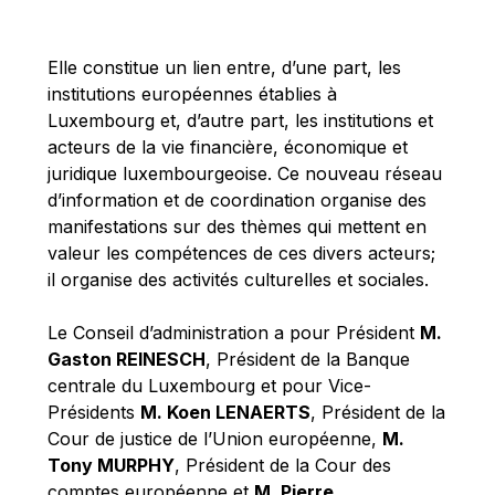
Michael Berry
Michael Palmer
Elle constitue un lien entre, d’une part, les
Michael Sohlman
institutions européennes établies à
Michel Goedert
Luxembourg et, d’autre part, les institutions et
acteurs de la vie financière, économique et
Mireille Delmas-Marty
juridique luxembourgeoise. Ce nouveau réseau
Nobuo Tanaka
d’information et de coordination organise des
Otmar Issing
manifestations sur des thèmes qui mettent en
valeur les compétences de ces divers acteurs;
Paolo Mengozzi
il organise des activités culturelles et sociales.
Paschal Donohoe
Pat Cox
Le Conseil d’administration a pour Président
M.
Gaston REINESCH
, Président de la Banque
Patrizia Nanz
centrale du Luxembourg et pour Vice-
Philippe Maystadt
Présidents
M. Koen LENAERTS
, Président de la
Pierre Gramegna
Cour de justice de l’Union européenne,
M.
Tony MURPHY
, Président de la Cour des
Richard Pelly
comptes européenne et
M. Pierre