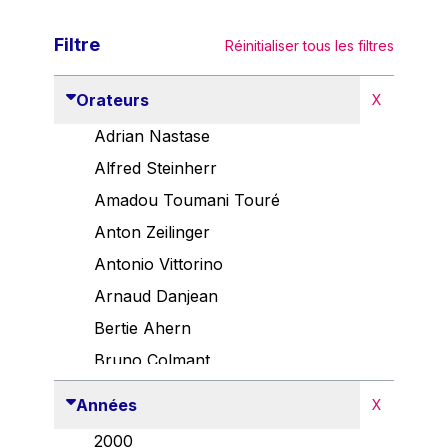
Filtre
Réinitialiser tous les filtres
Orateurs
X
Adrian Nastase
Alfred Steinherr
Amadou Toumani Touré
Anton Zeilinger
Antonio Vittorino
Arnaud Danjean
Bertie Ahern
Bruno Colmant
Carlo Thelen
Années
X
Cem Özdemir
2000