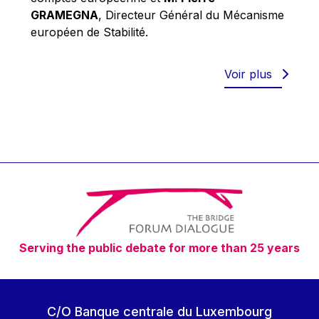
Robert Goebbels
GRAMEGNA
, Directeur Général du Mécanisme
Robert REYNDERS
européen de Stabilité.
Robert WEIDES
Rolf Tarrach
Voir plus
Štefan Füle
Thomas L. Cranfield
Tim Lankester
Timothy Radcliffe
Vaclav Klaus
Vassilios Skouris
Vítor Manuel da Silva Caldeira
Serving the public debate for more than 25 years
Viviane Reding
Walter Hagg
Walter RADERMACHER
C/O Banque centrale du Luxembourg