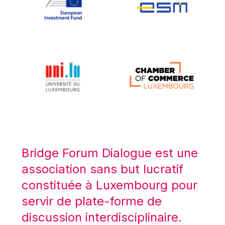
Koen LENAERTS
Lars Heikensten
Laura Kovesi
Luc Frieden
Lucas Papademos
Máire Geoghegan-Quinn
Manolis Mavrommatis
Marc Lemaître
Marcel Zadi Kessy
Mario Centeno
Bridge Forum Dialogue est une
Mario Monti
association sans but lucratif
Maroš ŠEFČOVIČ
constituée à Luxembourg pour
Martin Bailey
servir de plate-forme de
Martine Reicherts
discussion interdisciplinaire.