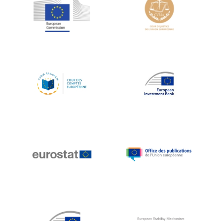
Jean-Louis Schiltz
Jean-Victor Louis
Jens Kreisel
Jeroen Dijsselbloem
Jochen Klucken
Johnny Åkerholm
Joschka Fischer
Juan Manuel Fabra Vallés
Julian Priestley
Karl-Heinz Lambertz
Katharien L.C. Hunt
Kenneth Rogoff
Klaus Regling
Klaus-Heiner Lehne