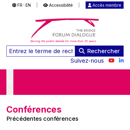
FR
EN
|
Accessibilité
|
Accès membre
|
Serving the public debate for more than 25 years
Rechercher
Suivez-nous
Conférences
Précédentes conférences