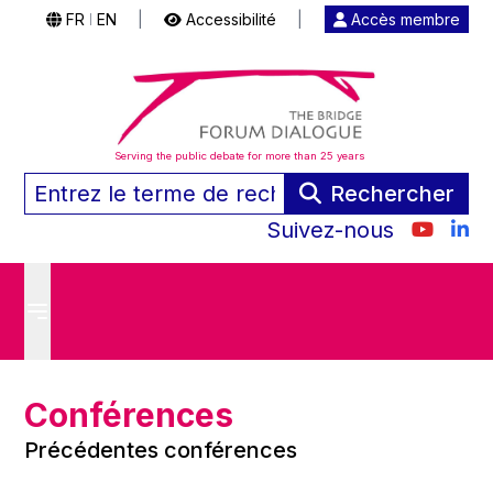
FR
EN
|
Accessibilité
|
Accès membre
|
Serving the public debate for more than 25 years
Rechercher
Suivez-nous
Conférences
Précédentes conférences