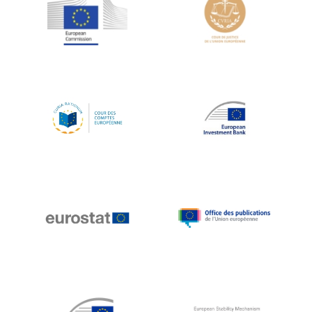
Jean-Louis Schiltz
Jean-Victor Louis
Jens Kreisel
Jeroen Dijsselbloem
Jochen Klucken
Johnny Åkerholm
Joschka Fischer
Juan Manuel Fabra Vallés
Julian Priestley
Karl-Heinz Lambertz
Katharien L.C. Hunt
Kenneth Rogoff
Klaus Regling
Klaus-Heiner Lehne