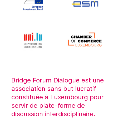
Koen LENAERTS
Lars Heikensten
Laura Kovesi
Luc Frieden
Lucas Papademos
Máire Geoghegan-Quinn
Manolis Mavrommatis
Marc Lemaître
Marcel Zadi Kessy
Mario Centeno
Bridge Forum Dialogue est une
Mario Monti
association sans but lucratif
Maroš ŠEFČOVIČ
constituée à Luxembourg pour
Martin Bailey
servir de plate-forme de
Martine Reicherts
discussion interdisciplinaire.