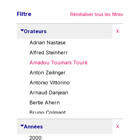
Filtre
Réinitialiser tous les filtres
Orateurs
X
Adrian Nastase
Alfred Steinherr
Amadou Toumani Touré
Anton Zeilinger
Antonio Vittorino
Arnaud Danjean
Bertie Ahern
Bruno Colmant
Carlo Thelen
Années
X
Cem Özdemir
2000