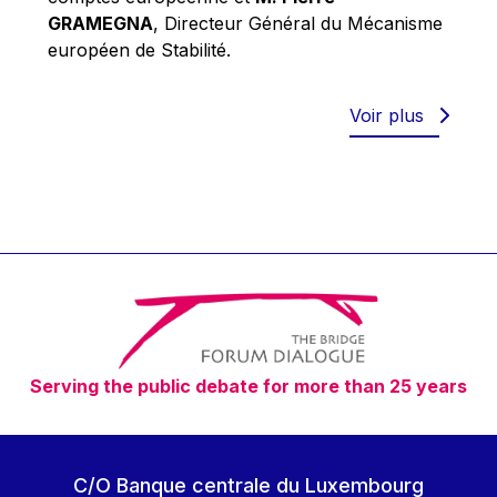
Robert Goebbels
GRAMEGNA
, Directeur Général du Mécanisme
Robert REYNDERS
européen de Stabilité.
Robert WEIDES
Rolf Tarrach
Voir plus
Štefan Füle
Thomas L. Cranfield
Tim Lankester
Timothy Radcliffe
Vaclav Klaus
Vassilios Skouris
Vítor Manuel da Silva Caldeira
Serving the public debate for more than 25 years
Viviane Reding
Walter Hagg
Walter RADERMACHER
C/O Banque centrale du Luxembourg