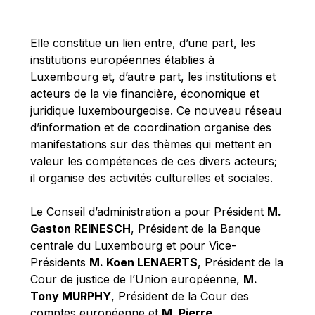
Michael Berry
Michael Palmer
Elle constitue un lien entre, d’une part, les
Michael Sohlman
institutions européennes établies à
Michel Goedert
Luxembourg et, d’autre part, les institutions et
acteurs de la vie financière, économique et
Mireille Delmas-Marty
juridique luxembourgeoise. Ce nouveau réseau
Nobuo Tanaka
d’information et de coordination organise des
Otmar Issing
manifestations sur des thèmes qui mettent en
valeur les compétences de ces divers acteurs;
Paolo Mengozzi
il organise des activités culturelles et sociales.
Paschal Donohoe
Pat Cox
Le Conseil d’administration a pour Président
M.
Gaston REINESCH
, Président de la Banque
Patrizia Nanz
centrale du Luxembourg et pour Vice-
Philippe Maystadt
Présidents
M. Koen LENAERTS
, Président de la
Pierre Gramegna
Cour de justice de l’Union européenne,
M.
Tony MURPHY
, Président de la Cour des
Richard Pelly
comptes européenne et
M. Pierre