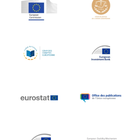
Jean-Louis Schiltz
Jean-Victor Louis
Jens Kreisel
Jeroen Dijsselbloem
Jochen Klucken
Johnny Åkerholm
Joschka Fischer
Juan Manuel Fabra Vallés
Julian Priestley
Karl-Heinz Lambertz
Katharien L.C. Hunt
Kenneth Rogoff
Klaus Regling
Klaus-Heiner Lehne