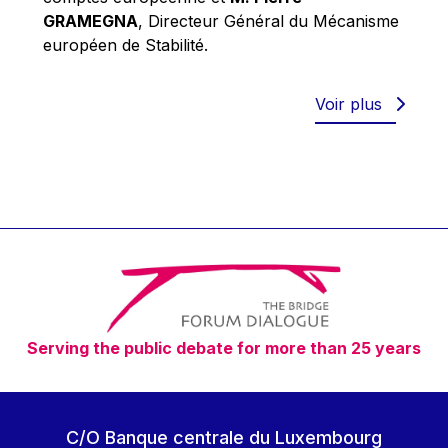
Robert Goebbels
GRAMEGNA
, Directeur Général du Mécanisme
Robert REYNDERS
européen de Stabilité.
Robert WEIDES
Rolf Tarrach
Voir plus
Štefan Füle
Thomas L. Cranfield
Tim Lankester
Timothy Radcliffe
Vaclav Klaus
Vassilios Skouris
Vítor Manuel da Silva Caldeira
Serving the public debate for more than 25 years
Viviane Reding
Walter Hagg
Walter RADERMACHER
C/O Banque centrale du Luxembourg