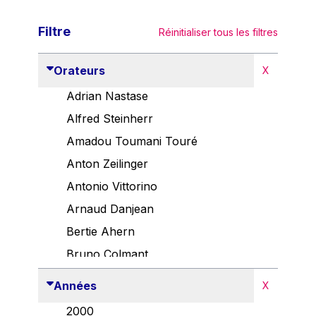
Filtre
Réinitialiser tous les filtres
Orateurs
X
Adrian Nastase
Alfred Steinherr
Amadou Toumani Touré
Anton Zeilinger
Antonio Vittorino
Arnaud Danjean
Bertie Ahern
Bruno Colmant
Carlo Thelen
Années
X
Cem Özdemir
2000