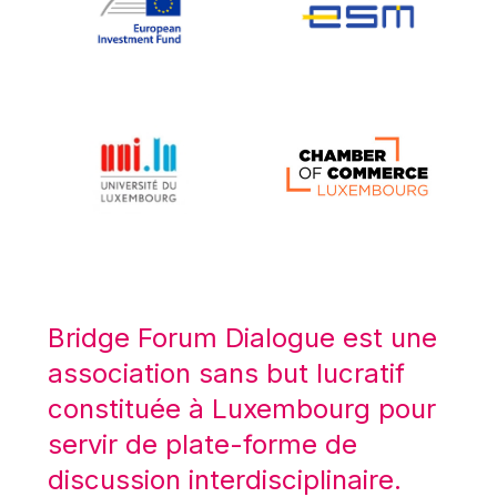
Koen LENAERTS
Lars Heikensten
Laura Kovesi
Luc Frieden
Lucas Papademos
Máire Geoghegan-Quinn
Manolis Mavrommatis
Marc Lemaître
Marcel Zadi Kessy
Mario Centeno
Bridge Forum Dialogue est une
Mario Monti
association sans but lucratif
Maroš ŠEFČOVIČ
constituée à Luxembourg pour
Martin Bailey
servir de plate-forme de
Martine Reicherts
discussion interdisciplinaire.