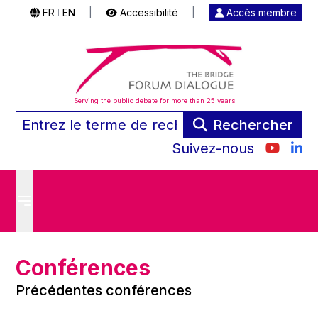
FR
EN
|
Accessibilité
|
Accès membre
|
Serving the public debate for more than 25 years
Rechercher
Suivez-nous
Conférences
Précédentes conférences