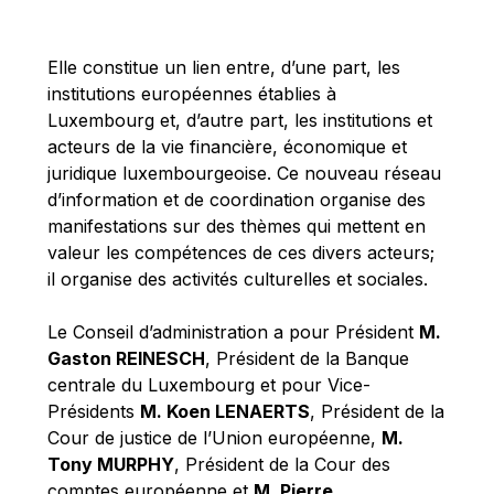
Michael Berry
Michael Palmer
Elle constitue un lien entre, d’une part, les
Michael Sohlman
institutions européennes établies à
Michel Goedert
Luxembourg et, d’autre part, les institutions et
acteurs de la vie financière, économique et
Mireille Delmas-Marty
juridique luxembourgeoise. Ce nouveau réseau
Nobuo Tanaka
d’information et de coordination organise des
Otmar Issing
manifestations sur des thèmes qui mettent en
valeur les compétences de ces divers acteurs;
Paolo Mengozzi
il organise des activités culturelles et sociales.
Paschal Donohoe
Pat Cox
Le Conseil d’administration a pour Président
M.
Gaston REINESCH
, Président de la Banque
Patrizia Nanz
centrale du Luxembourg et pour Vice-
Philippe Maystadt
Présidents
M. Koen LENAERTS
, Président de la
Pierre Gramegna
Cour de justice de l’Union européenne,
M.
Tony MURPHY
, Président de la Cour des
Richard Pelly
comptes européenne et
M. Pierre