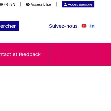
FR
EN
|
Accessibilité
|
Accès membre
|
ercher
Suivez-nous
ntact et feedback