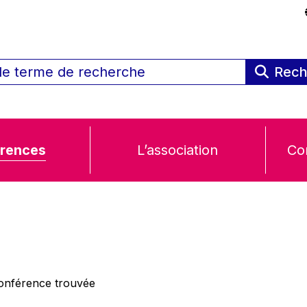
Rech
rences
L’association
Co
nférence trouvée