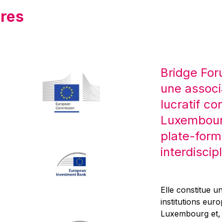
res
Bridge For
une associ
lucratif co
Luxembourg
plate-form
interdiscipl
Elle constitue un
institutions eur
Luxembourg et, d