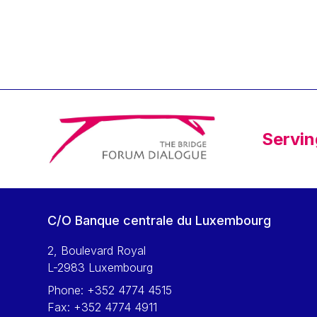
Klaus Regling
Klaus-Heiner Lehne
Koen LENAERTS
Lars Heikensten
Laura Kovesi
Luc Frieden
Servin
Lucas Papademos
Máire Geoghegan-Quinn
Manolis Mavrommatis
Marc Lemaître
C/O Banque centrale du Luxembourg
Marcel Zadi Kessy
Mario Centeno
2, Boulevard Royal
L-2983 Luxembourg
Mario Monti
Phone:
+352 4774 4515
Maroš ŠEFČOVIČ
Fax:
+352 4774 4911