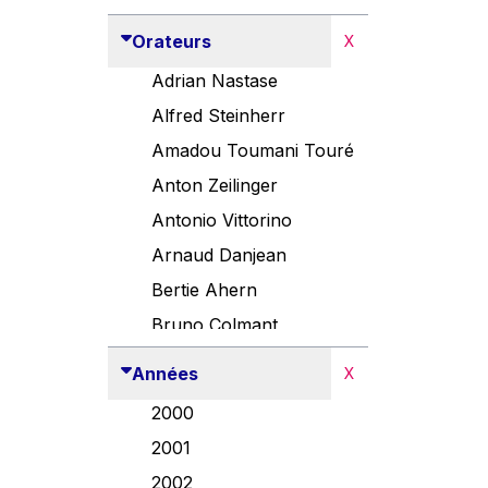
Orateurs
X
Adrian Nastase
Alfred Steinherr
Amadou Toumani Touré
Anton Zeilinger
Antonio Vittorino
Arnaud Danjean
Bertie Ahern
Bruno Colmant
Carlo Thelen
Années
X
Cem Özdemir
2000
Danny Alexander
2001
Désirée Van Boxtel
2002