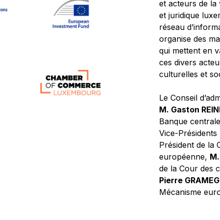
et acteurs de la
et juridique lu
réseau d’informa
organise des ma
qui mettent en 
ces divers acteur
culturelles et so
Le Conseil d’adm
M. Gaston REI
Banque central
Vice-Présidents
Président de la 
européenne,
M.
de la Cour des
Pierre GRAME
Mécanisme europ