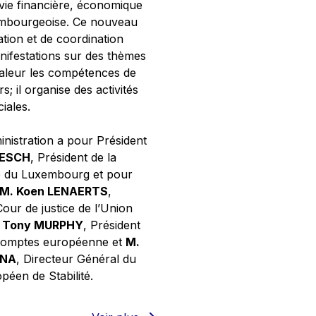
 vie financière, économique
xembourgeoise. Ce nouveau
tion et de coordination
nifestations sur des thèmes
valeur les compétences de
s; il organise des activités
ciales.
inistration a pour Président
NESCH
, Président de la
e du Luxembourg et pour
M. Koen LENAERTS
,
Cour de justice de l’Union
 Tony MURPHY
, Président
 comptes européenne et
M.
GNA
, Directeur Général du
éen de Stabilité.