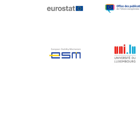
Jean-Louis Biancarelli
Jean-Louis Schiltz
Jean-Victor Louis
Jens Kreisel
Jeroen Dijsselbloem
Jochen Klucken
Johnny Åkerholm
Joschka Fischer
Juan Manuel Fabra
Vallés
Julian Priestley
Karl-Heinz Lambertz
Katharien L.C. Hunt
Kenneth Rogoff