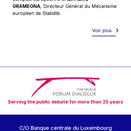
Robert Goebbels
GRAMEGNA
, Directeur Général du Mécanisme
Robert REYNDERS
européen de Stabilité.
Robert WEIDES
Rolf Tarrach
Voir plus
Štefan Füle
Thomas L. Cranfield
Tim Lankester
Timothy Radcliffe
Vaclav Klaus
Vassilios Skouris
Vítor Manuel da Silva Caldeira
Serving the public debate for more than 25 years
Viviane Reding
Walter Hagg
Walter RADERMACHER
C/O Banque centrale du Luxembourg