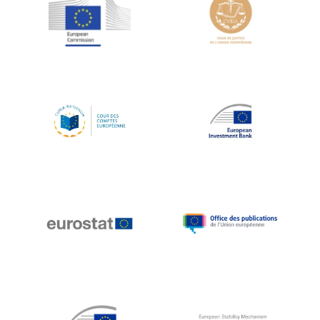
Jean-Louis Schiltz
Jean-Victor Louis
Jens Kreisel
Jeroen Dijsselbloem
Jochen Klucken
Johnny Åkerholm
Joschka Fischer
Juan Manuel Fabra Vallés
Julian Priestley
Karl-Heinz Lambertz
Katharien L.C. Hunt
Kenneth Rogoff
Klaus Regling
Klaus-Heiner Lehne