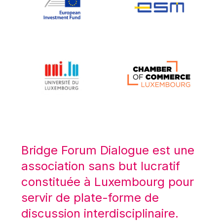
Koen LENAERTS
Lars Heikensten
Laura Kovesi
Luc Frieden
Lucas Papademos
Máire Geoghegan-Quinn
Manolis Mavrommatis
Marc Lemaître
Marcel Zadi Kessy
Mario Centeno
Bridge Forum Dialogue est une
Mario Monti
association sans but lucratif
Maroš ŠEFČOVIČ
constituée à Luxembourg pour
Martin Bailey
servir de plate-forme de
Martine Reicherts
discussion interdisciplinaire.