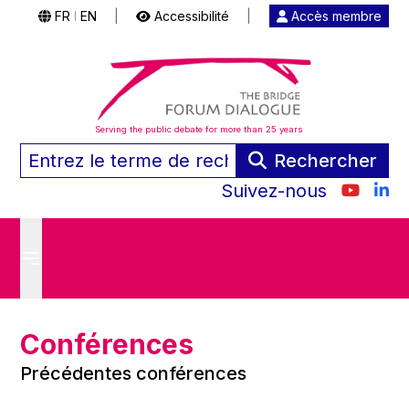
FR
EN
|
Accessibilité
|
Accès membre
|
Serving the public debate for more than 25 years
Rechercher
Suivez-nous
Conférences
Précédentes conférences