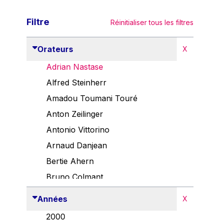
Filtre
Réinitialiser tous les filtres
Orateurs
X
Adrian Nastase
Alfred Steinherr
Amadou Toumani Touré
Anton Zeilinger
Antonio Vittorino
Arnaud Danjean
Bertie Ahern
Bruno Colmant
Carlo Thelen
Années
X
Cem Özdemir
2000