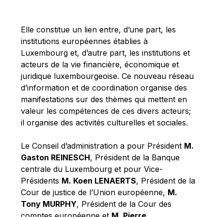
Michael Berry
Michael Palmer
Elle constitue un lien entre, d’une part, les
Michael Sohlman
institutions européennes établies à
Michel Goedert
Luxembourg et, d’autre part, les institutions et
acteurs de la vie financière, économique et
Mireille Delmas-Marty
juridique luxembourgeoise. Ce nouveau réseau
Nobuo Tanaka
d’information et de coordination organise des
Otmar Issing
manifestations sur des thèmes qui mettent en
valeur les compétences de ces divers acteurs;
Paolo Mengozzi
il organise des activités culturelles et sociales.
Paschal Donohoe
Pat Cox
Le Conseil d’administration a pour Président
M.
Gaston REINESCH
, Président de la Banque
Patrizia Nanz
centrale du Luxembourg et pour Vice-
Philippe Maystadt
Présidents
M. Koen LENAERTS
, Président de la
Pierre Gramegna
Cour de justice de l’Union européenne,
M.
Tony MURPHY
, Président de la Cour des
Richard Pelly
comptes européenne et
M. Pierre