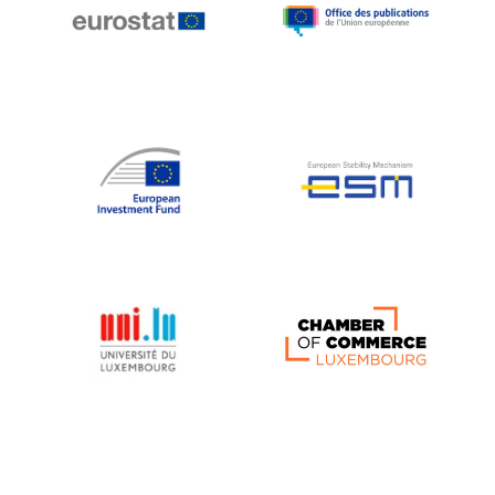
Michael Berry
Michael Palmer
Michael Sohlman
Michel Goedert
Mireille Delmas-Marty
Nobuo Tanaka
Otmar Issing
Paolo Mengozzi
Paschal Donohoe
Pat Cox
Patrizia Nanz
Philippe Maystadt
Pierre Gramegna
Richard Pelly