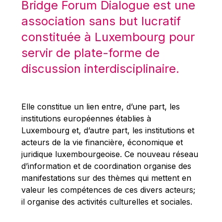
Bridge Forum Dialogue est une
Robert Goebbels
association sans but lucratif
Robert REYNDERS
constituée à Luxembourg pour
Robert WEIDES
servir de plate-forme de
Rolf Tarrach
discussion interdisciplinaire.
Štefan Füle
Thomas L. Cranfield
Tim Lankester
Elle constitue un lien entre, d’une part, les
Timothy Radcliffe
institutions européennes établies à
Luxembourg et, d’autre part, les institutions et
Vaclav Klaus
acteurs de la vie financière, économique et
Vassilios Skouris
juridique luxembourgeoise. Ce nouveau réseau
Vítor Manuel da Silva Caldeira
d’information et de coordination organise des
manifestations sur des thèmes qui mettent en
Viviane Reding
valeur les compétences de ces divers acteurs;
Walter Hagg
il organise des activités culturelles et sociales.
Walter RADERMACHER