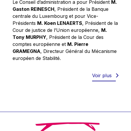
Le Conseil d’administration a pour Président
M.
Werner Hoyer
Gaston REINESCH
, Président de la Banque
Wolfgang Ketterle
centrale du Luxembourg et pour Vice-
Yasser Abed Rabbo
Présidents
M. Koen LENAERTS
, Président de la
Cour de justice de l’Union européenne,
M.
Yossi Beillin
Tony MURPHY
, Président de la Cour des
Yves FRANCHET
comptes européenne et
M. Pierre
Yves Mersch
GRAMEGNA
, Directeur Général du Mécanisme
européen de Stabilité.
Voir plus