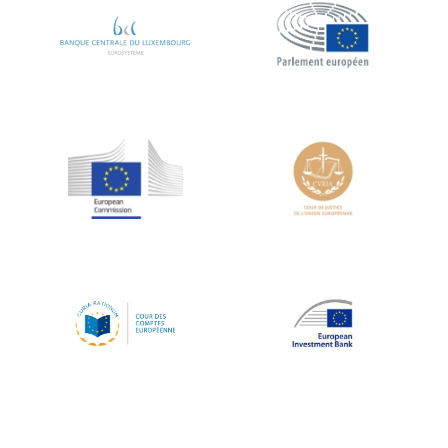
Koen LENAERTS
Lars Heikensten
Laura Kovesi
Luc Frieden
Lucas Papademos
Máire Geoghegan-Quinn
Manolis Mavrommatis
Marc Lemaître
Marcel Zadi Kessy
Mario Centeno
Mario Monti
Maroš ŠEFČOVIČ
Martin Bailey
Martine Reicherts