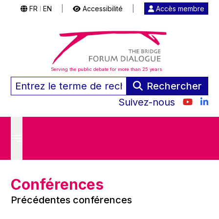
FR
EN
|
Accessibilité
|
Accès membre
|
Serving the public debate for more than 25 years
Rechercher
Suivez-nous
Conférences
Précédentes conférences