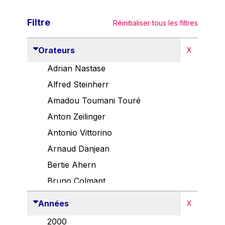
Filtre
Réinitialiser tous les filtres
Orateurs
X
Adrian Nastase
Alfred Steinherr
Amadou Toumani Touré
Anton Zeilinger
Antonio Vittorino
Arnaud Danjean
Bertie Ahern
Bruno Colmant
Carlo Thelen
Années
X
Cem Özdemir
2000