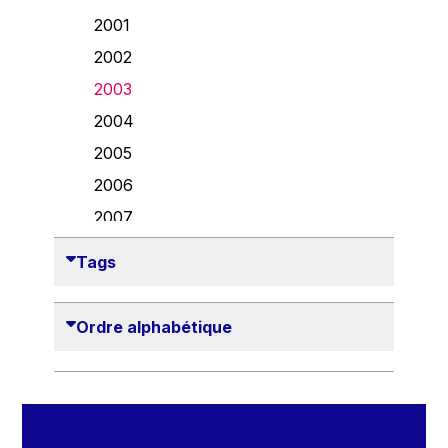
Danny Alexander
2001
Désirée Van Boxtel
2002
Edmond Israel
2003
Etienne de Lhoneux
2004
Euclid Tsakalotos
2005
Francis Carpenter
2006
François Villeroy de Galhau
2007
Frederica Mogherini
2008
Tags
Gaston Reinesch
2009
Georg Helg
2010
Ordre alphabétique
Gil Carlos Rodrigues Iglesias
2011
Gunnar Lund
2012
Günther Hermann Oettinger
2013
Günther Verheugen
2014