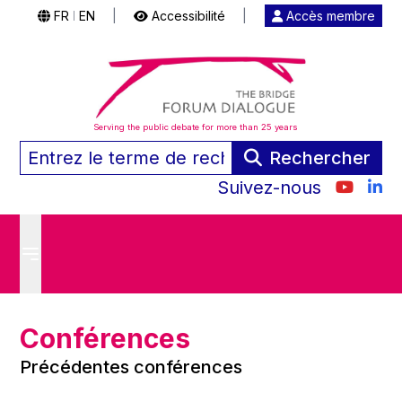
FR
EN
|
Accessibilité
|
Accès membre
|
Serving the public debate for more than 25 years
Rechercher
Suivez-nous
Conférences
Précédentes conférences