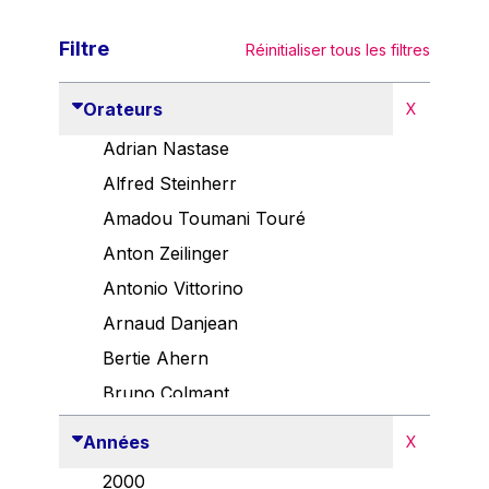
Filtre
Réinitialiser tous les filtres
Orateurs
X
Adrian Nastase
Alfred Steinherr
Amadou Toumani Touré
Anton Zeilinger
Antonio Vittorino
Arnaud Danjean
Bertie Ahern
Bruno Colmant
Carlo Thelen
Années
X
Cem Özdemir
2000