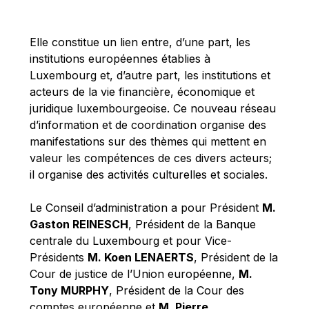
Michael Berry
Michael Palmer
Elle constitue un lien entre, d’une part, les
Michael Sohlman
institutions européennes établies à
Michel Goedert
Luxembourg et, d’autre part, les institutions et
acteurs de la vie financière, économique et
Mireille Delmas-Marty
juridique luxembourgeoise. Ce nouveau réseau
Nobuo Tanaka
d’information et de coordination organise des
Otmar Issing
manifestations sur des thèmes qui mettent en
valeur les compétences de ces divers acteurs;
Paolo Mengozzi
il organise des activités culturelles et sociales.
Paschal Donohoe
Pat Cox
Le Conseil d’administration a pour Président
M.
Gaston REINESCH
, Président de la Banque
Patrizia Nanz
centrale du Luxembourg et pour Vice-
Philippe Maystadt
Présidents
M. Koen LENAERTS
, Président de la
Pierre Gramegna
Cour de justice de l’Union européenne,
M.
Tony MURPHY
, Président de la Cour des
Richard Pelly
comptes européenne et
M. Pierre