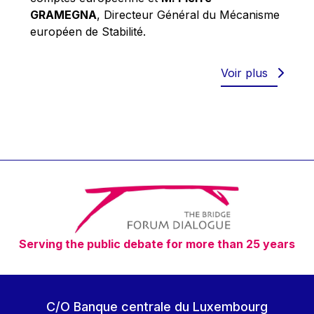
Robert Goebbels
GRAMEGNA
, Directeur Général du Mécanisme
Robert REYNDERS
européen de Stabilité.
Robert WEIDES
Rolf Tarrach
Voir plus
Štefan Füle
Thomas L. Cranfield
Tim Lankester
Timothy Radcliffe
Vaclav Klaus
Vassilios Skouris
Vítor Manuel da Silva Caldeira
Serving the public debate for more than 25 years
Viviane Reding
Walter Hagg
Walter RADERMACHER
C/O Banque centrale du Luxembourg