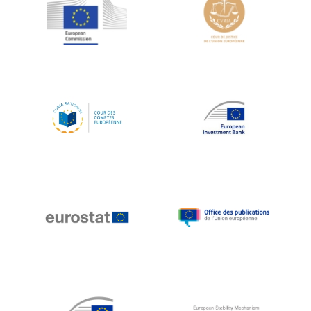
Jean-Louis Schiltz
Jean-Victor Louis
Jens Kreisel
Jeroen Dijsselbloem
Jochen Klucken
Johnny Åkerholm
Joschka Fischer
Juan Manuel Fabra Vallés
Julian Priestley
Karl-Heinz Lambertz
Katharien L.C. Hunt
Kenneth Rogoff
Klaus Regling
Klaus-Heiner Lehne