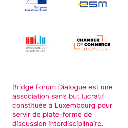
Koen LENAERTS
Lars Heikensten
Laura Kovesi
Luc Frieden
Lucas Papademos
Máire Geoghegan-Quinn
Manolis Mavrommatis
Marc Lemaître
Marcel Zadi Kessy
Mario Centeno
Bridge Forum Dialogue est une
Mario Monti
association sans but lucratif
Maroš ŠEFČOVIČ
constituée à Luxembourg pour
Martin Bailey
servir de plate-forme de
Martine Reicherts
discussion interdisciplinaire.