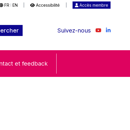
FR
EN
|
Accessibilité
|
Accès membre
|
ercher
Suivez-nous
ntact et feedback