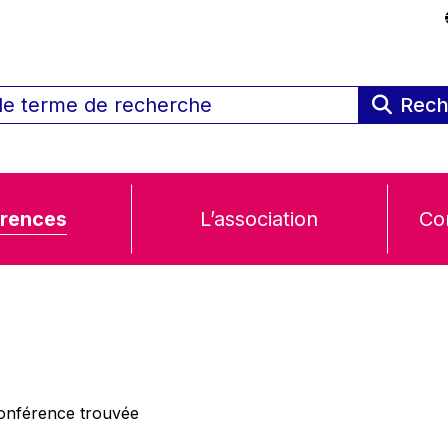
Rech
rences
L’association
Co
nférence trouvée