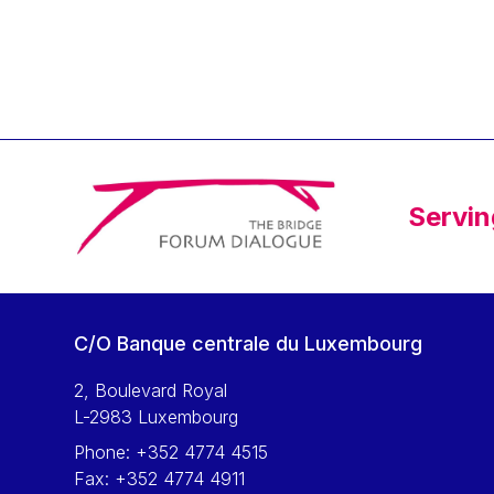
Klaus Regling
Klaus-Heiner Lehne
Koen LENAERTS
Lars Heikensten
Laura Kovesi
Luc Frieden
Servin
Lucas Papademos
Máire Geoghegan-Quinn
Manolis Mavrommatis
Marc Lemaître
C/O Banque centrale du Luxembourg
Marcel Zadi Kessy
Mario Centeno
2, Boulevard Royal
L-2983 Luxembourg
Mario Monti
Phone:
+352 4774 4515
Maroš ŠEFČOVIČ
Fax:
+352 4774 4911