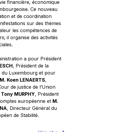
 vie financière, économique
xembourgeoise. Ce nouveau
tion et de coordination
nifestations sur des thèmes
valeur les compétences de
s; il organise des activités
ciales.
inistration a pour Président
NESCH
, Président de la
e du Luxembourg et pour
M. Koen LENAERTS
,
Cour de justice de l’Union
 Tony MURPHY
, Président
 comptes européenne et
M.
GNA
, Directeur Général du
éen de Stabilité.