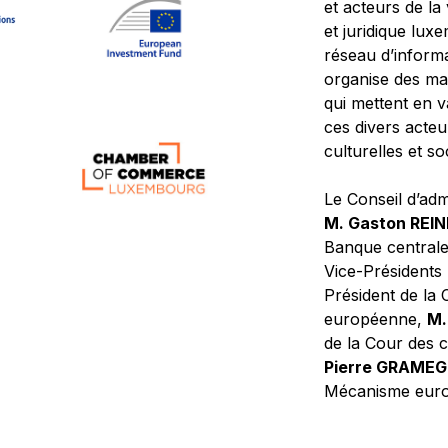
et acteurs de la
et juridique lu
réseau d’informa
organise des ma
qui mettent en 
ces divers acteur
culturelles et so
Le Conseil d’adm
M. Gaston REI
Banque central
Vice-Présidents
Président de la 
européenne,
M.
de la Cour des
Pierre GRAME
Mécanisme europ