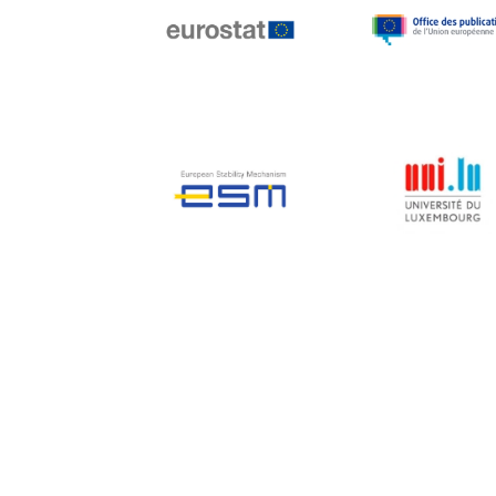
Jean-Louis Biancarelli
Jean-Louis Schiltz
Jean-Victor Louis
Jens Kreisel
Jeroen Dijsselbloem
Jochen Klucken
Johnny Åkerholm
Joschka Fischer
Juan Manuel Fabra
Vallés
Julian Priestley
Karl-Heinz Lambertz
Katharien L.C. Hunt
Kenneth Rogoff