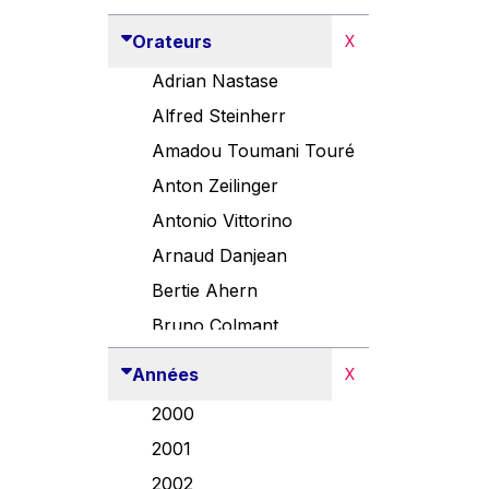
Orateurs
X
Adrian Nastase
Alfred Steinherr
Amadou Toumani Touré
Anton Zeilinger
Antonio Vittorino
Arnaud Danjean
Bertie Ahern
Bruno Colmant
Carlo Thelen
Années
X
Cem Özdemir
2000
Danny Alexander
2001
Désirée Van Boxtel
2002