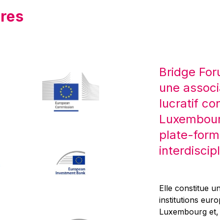
res
Bridge For
une associ
lucratif co
Luxembourg
plate-form
interdiscipl
Elle constitue un
institutions eur
Luxembourg et, d