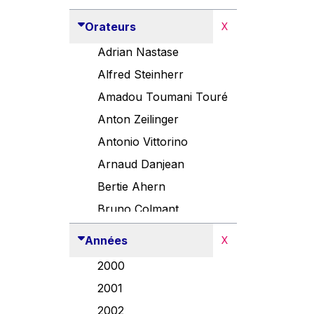
Orateurs
X
Adrian Nastase
Alfred Steinherr
Amadou Toumani Touré
Anton Zeilinger
Antonio Vittorino
Arnaud Danjean
Bertie Ahern
Bruno Colmant
Carlo Thelen
Années
X
Cem Özdemir
2000
Danny Alexander
2001
Désirée Van Boxtel
2002