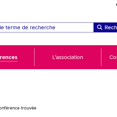
Rech
rences
L’association
Co
nférence trouvée