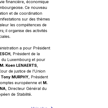
 vie financière, économique
xembourgeoise. Ce nouveau
tion et de coordination
nifestations sur des thèmes
valeur les compétences de
s; il organise des activités
ciales.
inistration a pour Président
NESCH
, Président de la
e du Luxembourg et pour
M. Koen LENAERTS
,
Cour de justice de l’Union
 Tony MURPHY
, Président
 comptes européenne et
M.
GNA
, Directeur Général du
éen de Stabilité.