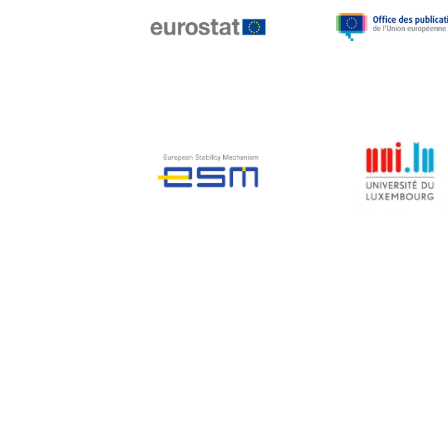
Jean-Louis Biancarelli
Jean-Louis Schiltz
Jean-Victor Louis
Jens Kreisel
Jeroen Dijsselbloem
Jochen Klucken
Johnny Åkerholm
Joschka Fischer
Juan Manuel Fabra
Vallés
Julian Priestley
Karl-Heinz Lambertz
Katharien L.C. Hunt
Kenneth Rogoff