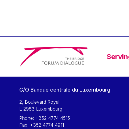
Klaus Regling
Klaus-Heiner Lehne
Koen LENAERTS
Lars Heikensten
Laura Kovesi
Luc Frieden
Servin
Lucas Papademos
Máire Geoghegan-Quinn
Manolis Mavrommatis
Marc Lemaître
C/O Banque centrale du Luxembourg
Marcel Zadi Kessy
Mario Centeno
2, Boulevard Royal
L-2983 Luxembourg
Mario Monti
Phone:
+352 4774 4515
Maroš ŠEFČOVIČ
Fax:
+352 4774 4911