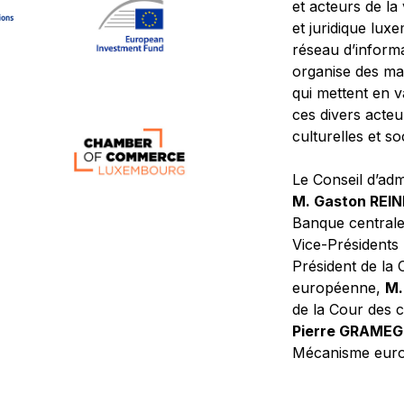
et acteurs de la
et juridique lu
réseau d’informa
organise des ma
qui mettent en 
ces divers acteur
culturelles et so
Le Conseil d’adm
M. Gaston REI
Banque central
Vice-Présidents
Président de la 
européenne,
M.
de la Cour des
Pierre GRAME
Mécanisme europ