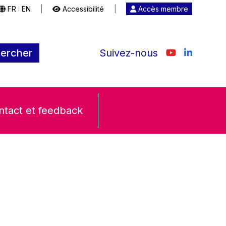
FR
EN
|
Accessibilité
|
Accès membre
|
ercher
Suivez-nous
ntact et feedback