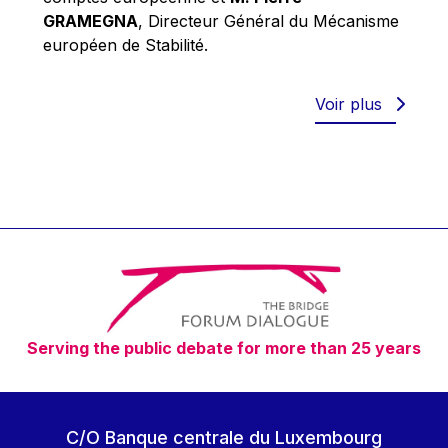
Robert Goebbels
GRAMEGNA
, Directeur Général du Mécanisme
Robert REYNDERS
européen de Stabilité.
Robert WEIDES
Rolf Tarrach
Voir plus
Štefan Füle
Thomas L. Cranfield
Tim Lankester
Timothy Radcliffe
Vaclav Klaus
Vassilios Skouris
Vítor Manuel da Silva Caldeira
Serving the public debate for more than 25 years
Viviane Reding
Walter Hagg
Walter RADERMACHER
C/O Banque centrale du Luxembourg