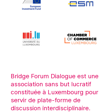
Koen LENAERTS
Lars Heikensten
Laura Kovesi
Luc Frieden
Lucas Papademos
Máire Geoghegan-Quinn
Manolis Mavrommatis
Marc Lemaître
Marcel Zadi Kessy
Mario Centeno
Bridge Forum Dialogue est une
Mario Monti
association sans but lucratif
Maroš ŠEFČOVIČ
constituée à Luxembourg pour
Martin Bailey
servir de plate-forme de
Martine Reicherts
discussion interdisciplinaire.