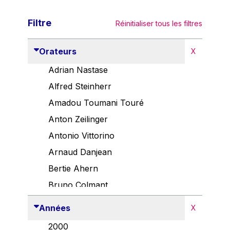
Filtre
Réinitialiser tous les filtres
Orateurs
X
Adrian Nastase
Alfred Steinherr
Amadou Toumani Touré
Anton Zeilinger
Antonio Vittorino
Arnaud Danjean
Bertie Ahern
Bruno Colmant
Carlo Thelen
Années
X
Cem Özdemir
2000