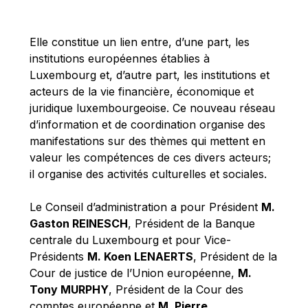
Michael Berry
Michael Palmer
Elle constitue un lien entre, d’une part, les
Michael Sohlman
institutions européennes établies à
Michel Goedert
Luxembourg et, d’autre part, les institutions et
acteurs de la vie financière, économique et
Mireille Delmas-Marty
juridique luxembourgeoise. Ce nouveau réseau
Nobuo Tanaka
d’information et de coordination organise des
Otmar Issing
manifestations sur des thèmes qui mettent en
valeur les compétences de ces divers acteurs;
Paolo Mengozzi
il organise des activités culturelles et sociales.
Paschal Donohoe
Pat Cox
Le Conseil d’administration a pour Président
M.
Gaston REINESCH
, Président de la Banque
Patrizia Nanz
centrale du Luxembourg et pour Vice-
Philippe Maystadt
Présidents
M. Koen LENAERTS
, Président de la
Pierre Gramegna
Cour de justice de l’Union européenne,
M.
Tony MURPHY
, Président de la Cour des
Richard Pelly
comptes européenne et
M. Pierre