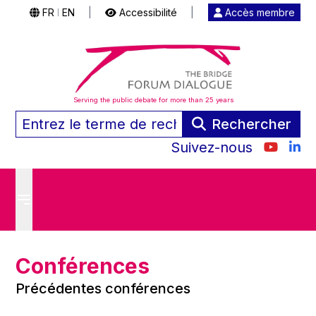
FR
EN
|
Accessibilité
|
Accès membre
|
Serving the public debate for more than 25 years
Rechercher
Suivez-nous
Conférences
Précédentes conférences