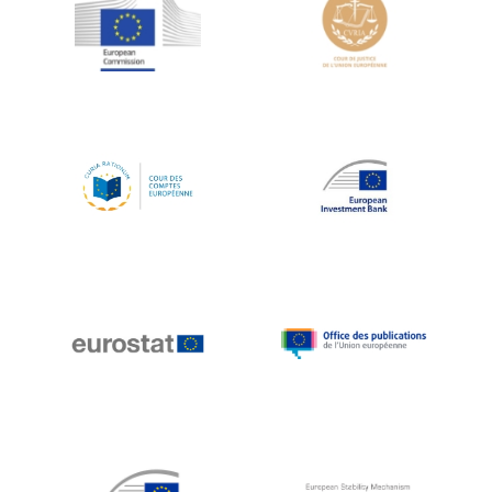
Jean-Louis Schiltz
Jean-Victor Louis
Jens Kreisel
Jeroen Dijsselbloem
Jochen Klucken
Johnny Åkerholm
Joschka Fischer
Juan Manuel Fabra Vallés
Julian Priestley
Karl-Heinz Lambertz
Katharien L.C. Hunt
Kenneth Rogoff
Klaus Regling
Klaus-Heiner Lehne