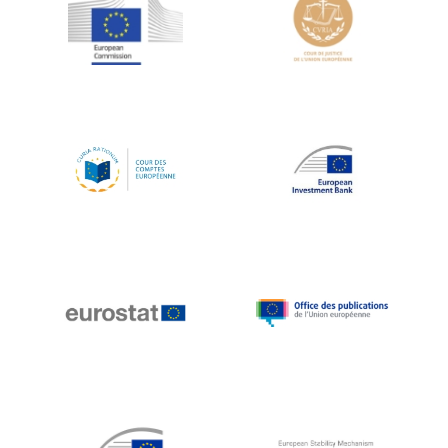
Jean-Louis Schiltz
Jean-Victor Louis
Jens Kreisel
Jeroen Dijsselbloem
Jochen Klucken
Johnny Åkerholm
Joschka Fischer
Juan Manuel Fabra Vallés
Julian Priestley
Karl-Heinz Lambertz
Katharien L.C. Hunt
Kenneth Rogoff
Klaus Regling
Klaus-Heiner Lehne