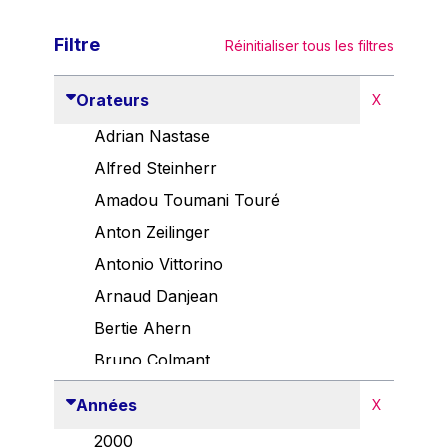
Filtre
Réinitialiser tous les filtres
Orateurs
X
Adrian Nastase
Alfred Steinherr
Amadou Toumani Touré
Anton Zeilinger
Antonio Vittorino
Arnaud Danjean
Bertie Ahern
Bruno Colmant
Carlo Thelen
Années
X
Cem Özdemir
2000