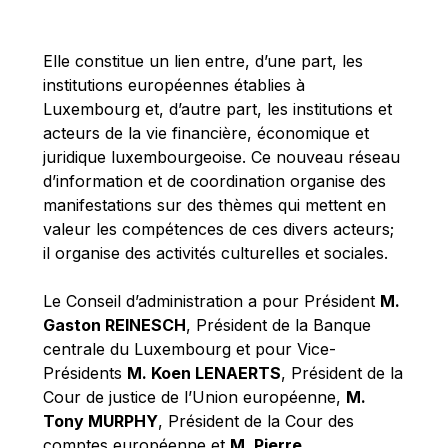
Michael Berry
Michael Palmer
Elle constitue un lien entre, d’une part, les
Michael Sohlman
institutions européennes établies à
Michel Goedert
Luxembourg et, d’autre part, les institutions et
acteurs de la vie financière, économique et
Mireille Delmas-Marty
juridique luxembourgeoise. Ce nouveau réseau
Nobuo Tanaka
d’information et de coordination organise des
Otmar Issing
manifestations sur des thèmes qui mettent en
valeur les compétences de ces divers acteurs;
Paolo Mengozzi
il organise des activités culturelles et sociales.
Paschal Donohoe
Pat Cox
Le Conseil d’administration a pour Président
M.
Gaston REINESCH
, Président de la Banque
Patrizia Nanz
centrale du Luxembourg et pour Vice-
Philippe Maystadt
Présidents
M. Koen LENAERTS
, Président de la
Pierre Gramegna
Cour de justice de l’Union européenne,
M.
Tony MURPHY
, Président de la Cour des
Richard Pelly
comptes européenne et
M. Pierre