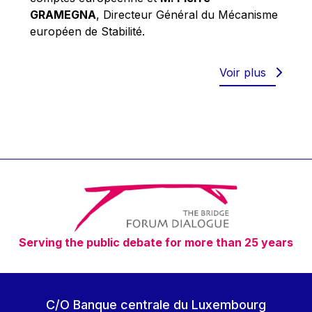
Robert Goebbels
GRAMEGNA
, Directeur Général du Mécanisme
Robert REYNDERS
européen de Stabilité.
Robert WEIDES
Rolf Tarrach
Voir plus
Štefan Füle
Thomas L. Cranfield
Tim Lankester
Timothy Radcliffe
Vaclav Klaus
Vassilios Skouris
Vítor Manuel da Silva Caldeira
Serving the public debate for more than 25 years
Viviane Reding
Walter Hagg
Walter RADERMACHER
C/O Banque centrale du Luxembourg