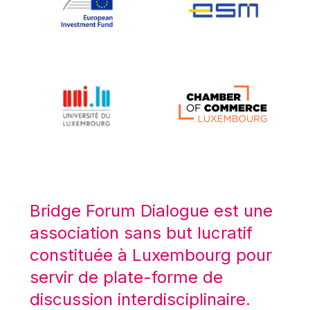
Koen LENAERTS
Lars Heikensten
Laura Kovesi
Luc Frieden
Lucas Papademos
Máire Geoghegan-Quinn
Manolis Mavrommatis
Marc Lemaître
Marcel Zadi Kessy
Mario Centeno
Bridge Forum Dialogue est une
Mario Monti
association sans but lucratif
Maroš ŠEFČOVIČ
constituée à Luxembourg pour
Martin Bailey
servir de plate-forme de
Martine Reicherts
discussion interdisciplinaire.