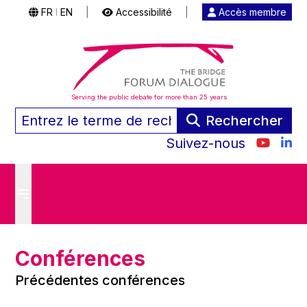
FR
EN
|
Accessibilité
|
Accès membre
|
Serving the public debate for more than 25 years
Rechercher
Suivez-nous
Conférences
Précédentes conférences