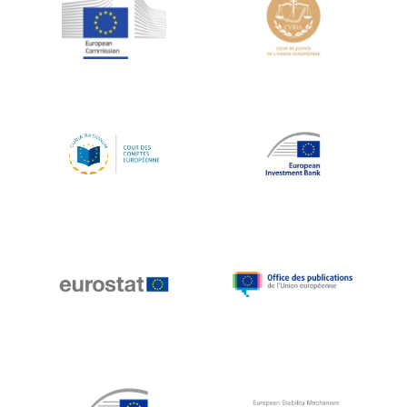
Jean-Louis Schiltz
Jean-Victor Louis
Jens Kreisel
Jeroen Dijsselbloem
Jochen Klucken
Johnny Åkerholm
Joschka Fischer
Juan Manuel Fabra Vallés
Julian Priestley
Karl-Heinz Lambertz
Katharien L.C. Hunt
Kenneth Rogoff
Klaus Regling
Klaus-Heiner Lehne