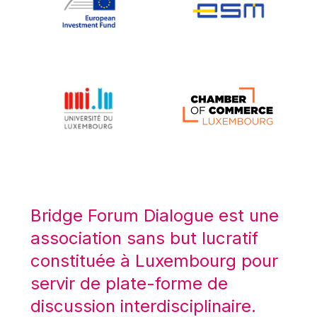
Koen LENAERTS
Lars Heikensten
Laura Kovesi
Luc Frieden
Lucas Papademos
Máire Geoghegan-Quinn
Manolis Mavrommatis
Marc Lemaître
Marcel Zadi Kessy
Mario Centeno
Bridge Forum Dialogue est une
Mario Monti
association sans but lucratif
Maroš ŠEFČOVIČ
constituée à Luxembourg pour
Martin Bailey
servir de plate-forme de
Martine Reicherts
discussion interdisciplinaire.