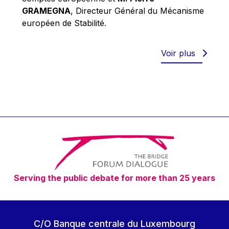
Robert Goebbels
GRAMEGNA
, Directeur Général du Mécanisme
Robert REYNDERS
européen de Stabilité.
Robert WEIDES
Rolf Tarrach
Voir plus
Štefan Füle
Thomas L. Cranfield
Tim Lankester
Timothy Radcliffe
Vaclav Klaus
Vassilios Skouris
Vítor Manuel da Silva Caldeira
Serving the public debate for more than 25 years
Viviane Reding
Walter Hagg
Walter RADERMACHER
C/O Banque centrale du Luxembourg