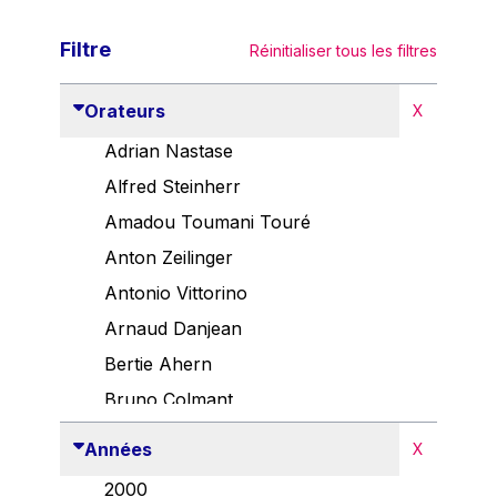
Filtre
Réinitialiser tous les filtres
Orateurs
X
Adrian Nastase
Alfred Steinherr
Amadou Toumani Touré
Anton Zeilinger
Antonio Vittorino
Arnaud Danjean
Bertie Ahern
Bruno Colmant
Carlo Thelen
Années
X
Cem Özdemir
2000