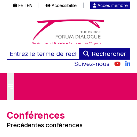
FR
EN
|
Accessibilité
|
Accès membre
|
Serving the public debate for more than 25 years
Rechercher
Suivez-nous
Conférences
Précédentes conférences