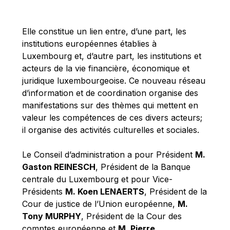
Michael Berry
Michael Palmer
Elle constitue un lien entre, d’une part, les
Michael Sohlman
institutions européennes établies à
Michel Goedert
Luxembourg et, d’autre part, les institutions et
acteurs de la vie financière, économique et
Mireille Delmas-Marty
juridique luxembourgeoise. Ce nouveau réseau
Nobuo Tanaka
d’information et de coordination organise des
Otmar Issing
manifestations sur des thèmes qui mettent en
valeur les compétences de ces divers acteurs;
Paolo Mengozzi
il organise des activités culturelles et sociales.
Paschal Donohoe
Pat Cox
Le Conseil d’administration a pour Président
M.
Gaston REINESCH
, Président de la Banque
Patrizia Nanz
centrale du Luxembourg et pour Vice-
Philippe Maystadt
Présidents
M. Koen LENAERTS
, Président de la
Pierre Gramegna
Cour de justice de l’Union européenne,
M.
Tony MURPHY
, Président de la Cour des
Richard Pelly
comptes européenne et
M. Pierre