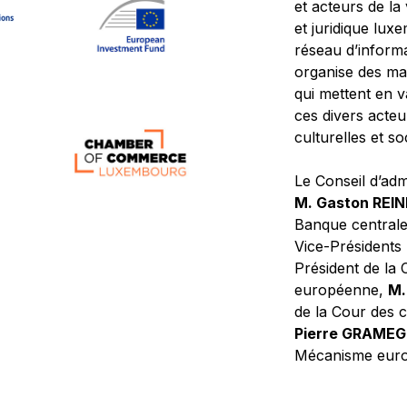
et acteurs de la
et juridique lu
réseau d’informa
organise des ma
qui mettent en 
ces divers acteur
culturelles et so
Le Conseil d’adm
M. Gaston REI
Banque central
Vice-Présidents
Président de la 
européenne,
M.
de la Cour des
Pierre GRAME
Mécanisme europ