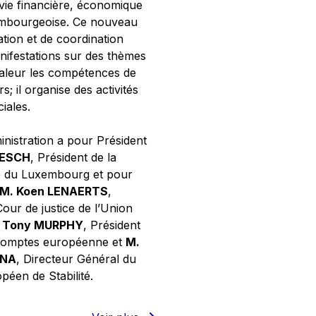
 vie financière, économique
xembourgeoise. Ce nouveau
tion et de coordination
nifestations sur des thèmes
valeur les compétences de
s; il organise des activités
ciales.
inistration a pour Président
NESCH
, Président de la
e du Luxembourg et pour
M. Koen LENAERTS
,
Cour de justice de l’Union
 Tony MURPHY
, Président
 comptes européenne et
M.
GNA
, Directeur Général du
éen de Stabilité.