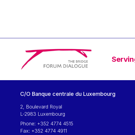
Klaus Regling
Klaus-Heiner Lehne
Koen LENAERTS
Lars Heikensten
Laura Kovesi
Luc Frieden
Servin
Lucas Papademos
Máire Geoghegan-Quinn
Manolis Mavrommatis
Marc Lemaître
C/O Banque centrale du Luxembourg
Marcel Zadi Kessy
Mario Centeno
2, Boulevard Royal
L-2983 Luxembourg
Mario Monti
Phone:
+352 4774 4515
Maroš ŠEFČOVIČ
Fax:
+352 4774 4911