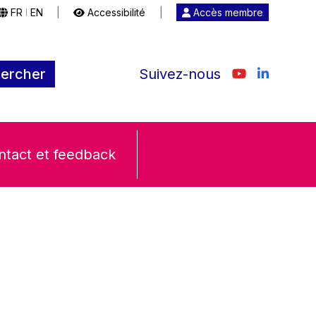
FR
EN
|
Accessibilité
|
Accès membre
|
ercher
Suivez-nous
ntact et feedback