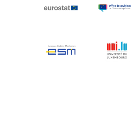
Jean-Louis Biancarelli
Jean-Louis Schiltz
Jean-Victor Louis
Jens Kreisel
Jeroen Dijsselbloem
Jochen Klucken
Johnny Åkerholm
Joschka Fischer
Juan Manuel Fabra
Vallés
Julian Priestley
Karl-Heinz Lambertz
Katharien L.C. Hunt
Kenneth Rogoff