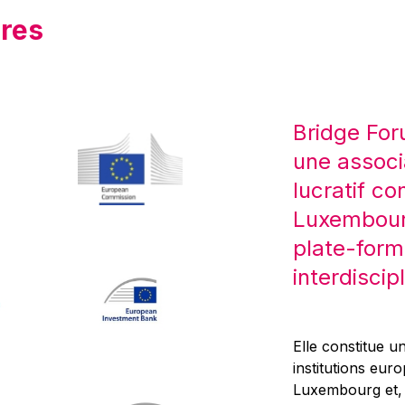
res
Bridge For
une associ
lucratif co
Luxembourg
plate-form
interdiscipl
Elle constitue un
institutions eur
Luxembourg et, d