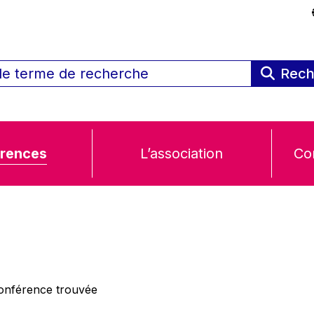
Rech
rences
L’association
Co
nférence trouvée