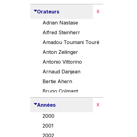
Orateurs
X
Adrian Nastase
Alfred Steinherr
Amadou Toumani Touré
Anton Zeilinger
Antonio Vittorino
Arnaud Danjean
Bertie Ahern
Bruno Colmant
Carlo Thelen
Années
X
Cem Özdemir
2000
Danny Alexander
2001
Désirée Van Boxtel
2002