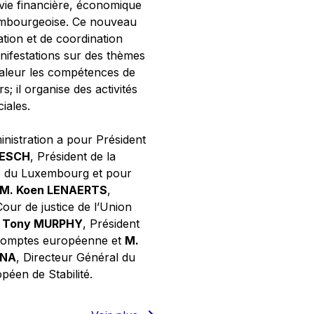
 vie financière, économique
xembourgeoise. Ce nouveau
tion et de coordination
nifestations sur des thèmes
valeur les compétences de
s; il organise des activités
ciales.
inistration a pour Président
NESCH
, Président de la
e du Luxembourg et pour
M. Koen LENAERTS
,
Cour de justice de l’Union
 Tony MURPHY
, Président
 comptes européenne et
M.
GNA
, Directeur Général du
éen de Stabilité.