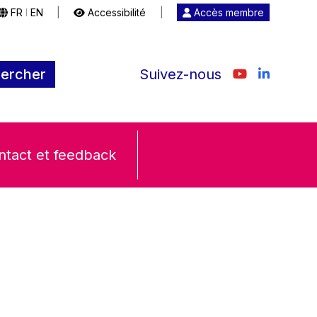
FR
EN
|
Accessibilité
|
Accès membre
|
ercher
Suivez-nous
ntact et feedback