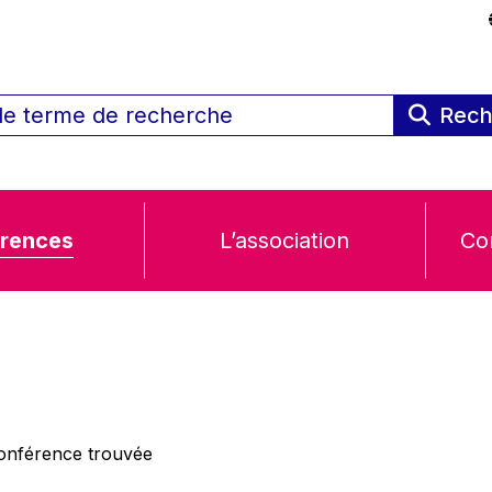
Rech
rences
L’association
Co
nférence trouvée