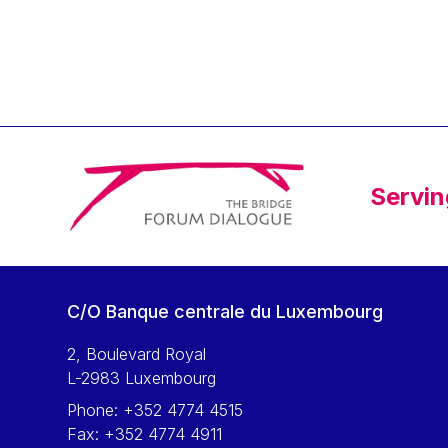
Klaus Regling
Klaus-Heiner Lehne
Koen LENAERTS
Lars Heikensten
Laura Kovesi
Luc Frieden
Servin
Lucas Papademos
Máire Geoghegan-Quinn
Manolis Mavrommatis
Marc Lemaître
C/O Banque centrale du Luxembourg
Marcel Zadi Kessy
Mario Centeno
2, Boulevard Royal
L-2983 Luxembourg
Mario Monti
Phone:
+352 4774 4515
Maroš ŠEFČOVIČ
Fax:
+352 4774 4911