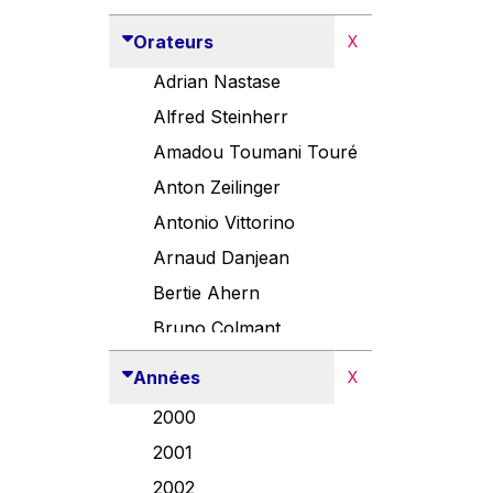
Orateurs
X
Adrian Nastase
Alfred Steinherr
Amadou Toumani Touré
Anton Zeilinger
Antonio Vittorino
Arnaud Danjean
Bertie Ahern
Bruno Colmant
Carlo Thelen
Années
X
Cem Özdemir
2000
Danny Alexander
2001
Désirée Van Boxtel
2002