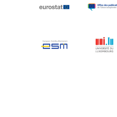
Jean-Louis Biancarelli
Jean-Louis Schiltz
Jean-Victor Louis
Jens Kreisel
Jeroen Dijsselbloem
Jochen Klucken
Johnny Åkerholm
Joschka Fischer
Juan Manuel Fabra
Vallés
Julian Priestley
Karl-Heinz Lambertz
Katharien L.C. Hunt
Kenneth Rogoff