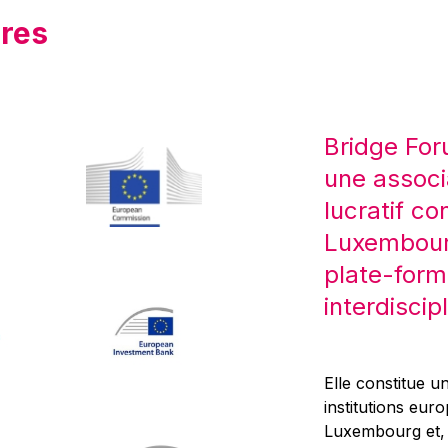
res
Bridge For
une associ
lucratif co
Luxembourg
plate-form
interdiscipl
Elle constitue un
institutions eur
Luxembourg et, d