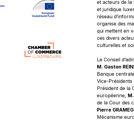
et acteurs de la
et juridique lu
réseau d’informa
organise des ma
qui mettent en 
ces divers acteur
culturelles et so
Le Conseil d’adm
M. Gaston REI
Banque central
Vice-Présidents
Président de la 
européenne,
M.
de la Cour des
Pierre GRAME
Mécanisme europ