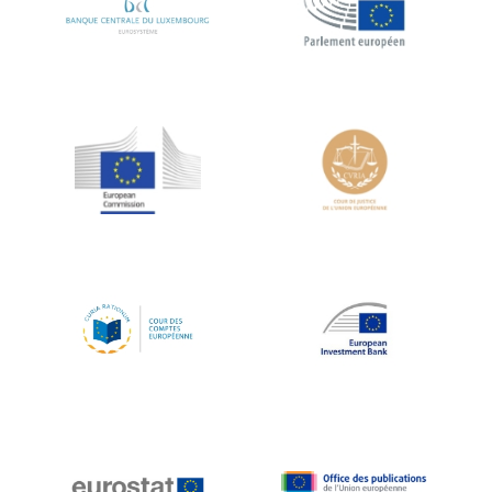
Koen LENAERTS
Lars Heikensten
Laura Kovesi
Luc Frieden
Lucas Papademos
Máire Geoghegan-Quinn
Manolis Mavrommatis
Marc Lemaître
Marcel Zadi Kessy
Mario Centeno
Mario Monti
Maroš ŠEFČOVIČ
Martin Bailey
Martine Reicherts