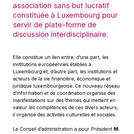
Robert Goebbels
association sans but lucratif
Robert REYNDERS
constituée à Luxembourg pour
Robert WEIDES
servir de plate-forme de
Rolf Tarrach
discussion interdisciplinaire.
Štefan Füle
Thomas L. Cranfield
Elle constitue un lien entre, d’une part, les
Tim Lankester
institutions européennes établies à
Timothy Radcliffe
Luxembourg et, d’autre part, les institutions et
acteurs de la vie financière, économique et
Vaclav Klaus
juridique luxembourgeoise. Ce nouveau réseau
Vassilios Skouris
d’information et de coordination organise des
Vítor Manuel da Silva Caldeira
manifestations sur des thèmes qui mettent en
valeur les compétences de ces divers acteurs;
Viviane Reding
il organise des activités culturelles et sociales.
Walter Hagg
Walter RADERMACHER
Le Conseil d’administration a pour Président
M.