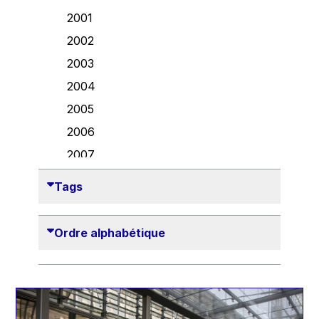
Danny Alexander
2001
Désirée Van Boxtel
2002
Edmond Israel
2003
Etienne de Lhoneux
2004
Euclid Tsakalotos
2005
Francis Carpenter
2006
François Villeroy de Galhau
2007
Frederica Mogherini
2008
Tags
Gaston Reinesch
2009
Georg Helg
2010
Ordre alphabétique
Gil Carlos Rodrigues Iglesias
2011
Gunnar Lund
2012
Günther Hermann Oettinger
2013
Günther Verheugen
2014