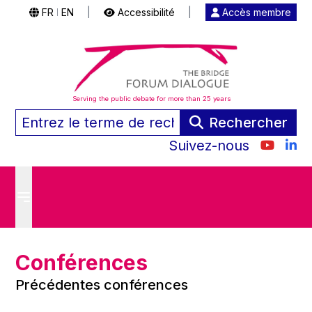
FR
EN
|
Accessibilité
|
Accès membre
|
Serving the public debate for more than 25 years
Rechercher
Suivez-nous
Conférences
Précédentes conférences