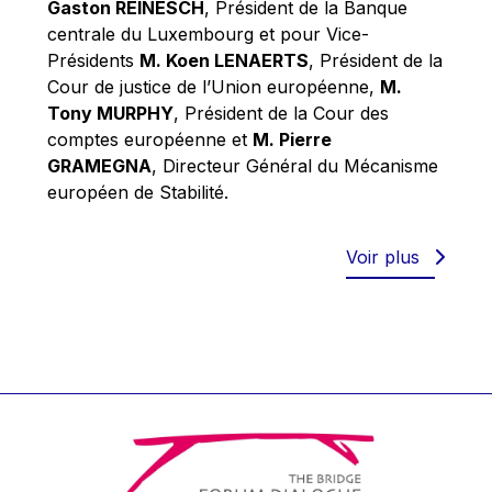
Gaston REINESCH
, Président de la Banque
Werner Hoyer
centrale du Luxembourg et pour Vice-
Wolfgang Ketterle
Présidents
M. Koen LENAERTS
, Président de la
Yasser Abed Rabbo
Cour de justice de l’Union européenne,
M.
Tony MURPHY
, Président de la Cour des
Yossi Beillin
comptes européenne et
M. Pierre
Yves FRANCHET
GRAMEGNA
, Directeur Général du Mécanisme
Yves Mersch
européen de Stabilité.
Voir plus