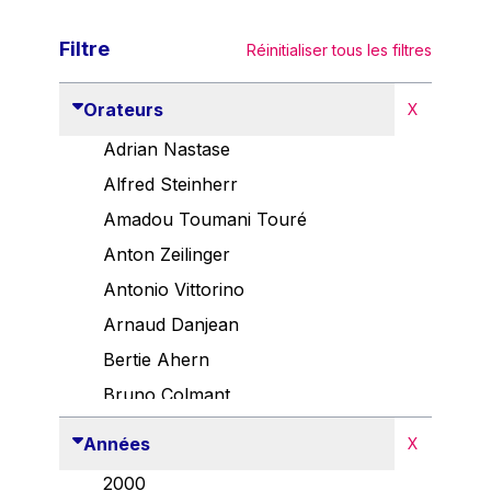
Filtre
Réinitialiser tous les filtres
Orateurs
X
Adrian Nastase
Alfred Steinherr
Amadou Toumani Touré
Anton Zeilinger
Antonio Vittorino
Arnaud Danjean
Bertie Ahern
Bruno Colmant
Carlo Thelen
Années
X
Cem Özdemir
2000