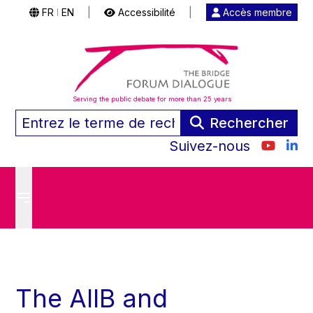
FR
EN
|
Accessibilité
|
Accès membre
|
Serving the public debate for more than 25 years
Rechercher
Suivez-nous
The AIIB and