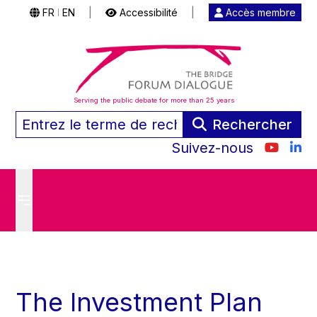
FR
EN
|
Accessibilité
|
Accès membre
|
Serving the public debate for more than 25 years
Rechercher
Suivez-nous
The Investment Plan