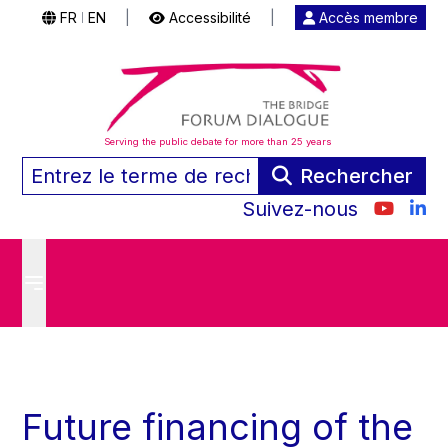
FR
EN
|
Accessibilité
|
Accès membre
|
Serving the public debate for more than 25 years
Rechercher
Suivez-nous
Future financing of the