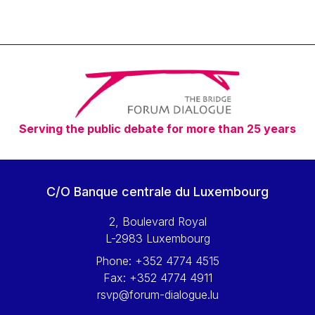
Serving the public debate for more than 25 years
C/O Banque centrale du Luxembourg
2, Boulevard Royal
L-2983 Luxembourg
Phone:
+352 4774 4515
Fax:
+352 4774 4911
rsvp@forum-dialogue.lu