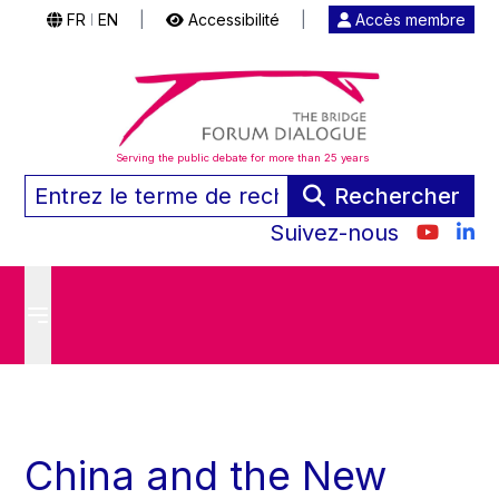
FR
EN
|
Accessibilité
|
Accès membre
|
Serving the public debate for more than 25 years
Rechercher
Suivez-nous
China and the New