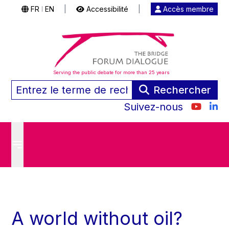
FR
EN
|
Accessibilité
|
Accès membre
|
Serving the public debate for more than 25 years
Rechercher
Suivez-nous
A world without oil?