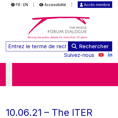
FR
EN
|
Accessibilité
|
Accès membre
|
Serving the public debate for more than 25 years
Rechercher
Suivez-nous
10.06.21 – The ITER