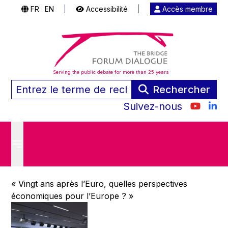
FR
EN
|
Accessibilité
|
Accès membre
|
Serving the public debate for more than 25 years
Rechercher
Suivez-nous
« Vingt ans après l’Euro, quelles perspectives
économiques pour l’Europe ? »